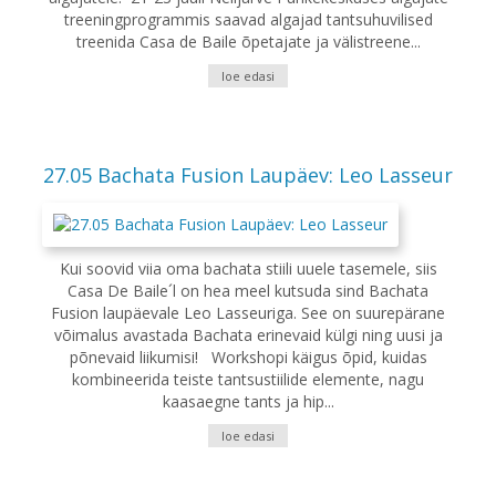
treeningprogrammis saavad algajad tantsuhuvilised
treenida Casa de Baile õpetajate ja välistreene...
loe edasi
27.05 Bachata Fusion Laupäev: Leo Lasseur
Kui soovid viia oma bachata stiili uuele tasemele, siis
Casa De Baile´l on hea meel kutsuda sind Bachata
Fusion laupäevale Leo Lasseuriga. See on suurepärane
võimalus avastada Bachata erinevaid külgi ning uusi ja
põnevaid liikumisi! Workshopi käigus õpid, kuidas
kombineerida teiste tantsustiilide elemente, nagu
kaasaegne tants ja hip...
loe edasi