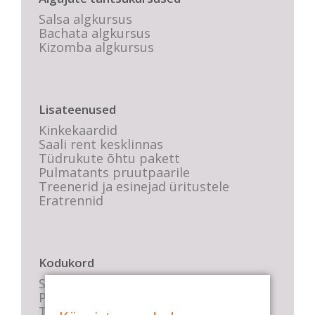
Salsa algkursus
Bachata algkursus
Kizomba algkursus
Lisateenused
Kinkekaardid
Saali rent kesklinnas
Tüdrukute õhtu pakett
Pulmatants pruutpaarile
Treenerid ja esinejad üritustele
Eratrennid
Kodukord
Stuudio sisekord
Privaatsustingimused
Tasemete kirjeldused