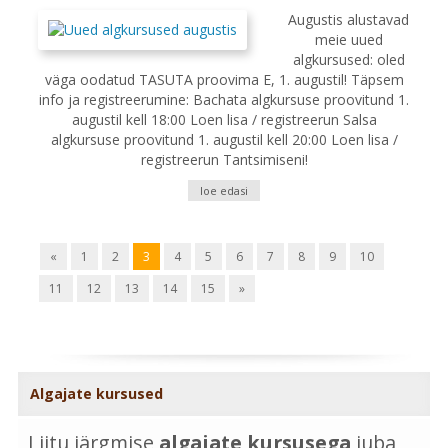
Augustis alustavad
meie uued
algkursused: oled
väga oodatud TASUTA proovima E, 1. augustil! Täpsem
info ja registreerumine: Bachata algkursuse proovitund 1.
augustil kell 18:00 Loen lisa / registreerun Salsa
algkursuse proovitund 1. augustil kell 20:00 Loen lisa /
registreerun Tantsimiseni!
loe edasi
«
1
2
3
4
5
6
7
8
9
10
11
12
13
14
15
»
Algajate kursused
Liitu järgmise
algajate kursusega
juba