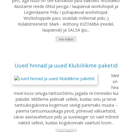
peo, aga nüüd on see kasvanud juba väikseks festivaliks!
Alustame reede õhtul peoga / laupäeval workshopid ja
Legendaarne Pidu / pühapäeval workshopid.
Workshoppide pass sisaldab mõlemat pidu ;)
Külalistreenerid: Mark - Anthony KIZOMBA (reedel,
laupäeval) ja SALSA (pü...
loe edasi
Uued hinnad ja uued Klubiliikme paketid
Meil
on
hea
meel koos sinuga tantsurõõmu jagada nii trennides kui
pidudel. Mõtleme pidevalt sellele, kuidas sinu ja terve
tantsukogukonna kogemust veelgi paremaks muuta –
parima tantsumuusikaga peod, põnevad välisartistid,
särav aastavahetuse pidu ja suvelaager on vaid mõned
näited sellest, kuidas kogukonnale väärtust loom...
loe edasi