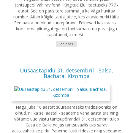
tantsupeol Vähiravifond "Kingitud Elu" toetuseks 777.-
eurot. See on päris tore summa ja ka väga huvitav
number. Aitäh kõigile tantsijatele, kes aitasid purki täita!
See aasta on olnud suurepärane. Eelnevad kaks aastat
koos oma piirangutega on tantsumaailma parasjagu
raputanud, inimesi...
loe edasi
Uusaastapidu 31. detsembril - Salsa,
Bachata, Kizomba
Nagu juba 16 aastat suurepäraseks traditsiooniks on
olnud, nii ka sel aastal - saadame vana aasta ära ning
võtame uue vastu tantsupõrandal! 31. detsembril tuleb
Casa de Baile neljas tantsusaalis üks särav
aastavahetuse pidu. Paneme ilusti riidesse ning veedame