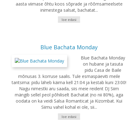
aasta viimase õhtu koos sõprade ja rõõmsameelsete
inimestega salsat, bachatat...
loe edasi
Blue Bachata Monday
Blue Bachata Monday
on hubane ja tasuta
pidu Casa de Baile
mõnusas 3. korruse saalis. Tule esmaspäeviti meile
tantsima: pidu läheb käima kell 21:04 ja kestab kuni 23:00!
Nagu nimestki aru saada, siis meie reident DJ Siim
mängib sellel peol põhiliselt Bachatat (no nii 80%), aga
oodata on ka veidi Salsa Romanticat ja Kizombat. Kui
Siimu vahel kohal ei ole, sii...
loe edasi