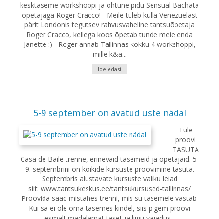
kesktaseme workshoppi ja õhtune pidu Sensual Bachata
õpetajaga Roger Cracco! Meile tuleb külla Venezuelast
pärit Londonis tegutsev rahvusvaheline tantsuõpetaja
Roger Cracco, kellega koos õpetab tunde meie enda
Janette :) Roger annab Tallinnas kokku 4 workshoppi,
mille k&a...
loe edasi
5-9 september on avatud uste nädal
Tule
proovi
TASUTA
Casa de Baile trenne, erinevaid tasemeid ja õpetajaid. 5-
9. septembrini on kõikide kursuste proovimine tasuta.
Septembris alustavate kursuste valiku leiad
siit: www.tantsukeskus.ee/tantsukursused-tallinnas/
Proovida saad mistahes trenni, mis su tasemele vastab.
Kui sa ei ole oma tasemes kindel, siis pigem proovi
esmalt madalamat taset ja liigu vajadus...