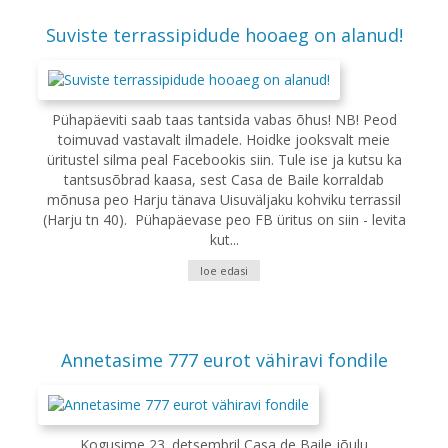
Suviste terrassipidude hooaeg on alanud!
Pühapäeviti saab taas tantsida vabas õhus! NB! Peod
toimuvad vastavalt ilmadele. Hoidke jooksvalt meie
üritustel silma peal Facebookis siin. Tule ise ja kutsu ka
tantsusõbrad kaasa, sest Casa de Baile korraldab
mõnusa peo Harju tänava Uisuväljaku kohviku terrassil
(Harju tn 40). Pühapäevase peo FB üritus on siin - levita
kut...
loe edasi
Annetasime 777 eurot vähiravi fondile
Kogusime 23. detsembril Casa de Baile jõulu