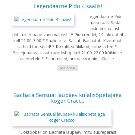
Legendaarne Pidu 4 saalis!
Legendaarne Pidu
tuleb taas! Seda
pidu ei saa just
tihti, nii et pane vaim valmis! * Pidu reedel, 14. oktoobril
kell 21:00-3:00 * Saalid tulvil Salsat, Bachatat, Kizombat
ja häid tantsijaid! * Rikkalik snäkilaud, kohv ja tee *
Sissejuhatav, tasuta workshop kell 21:00-22:00 kõikidele
tasemetele * Esinemised, animatsioonid, külalise...
loe edasi
Bachata Sensual laupäev külalisõpetajaga
Roger Cracco
1. oktoober on Bachata laupäev: mitu suurepärast