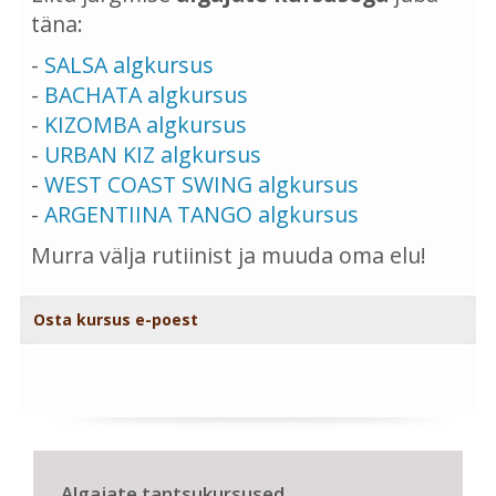
täna:
-
SALSA algkursus
-
BACHATA algkursus
-
KIZOMBA algkursus
-
URBAN KIZ algkursus
-
WEST COAST SWING algkursus
-
ARGENTIINA TANGO algkursus
Murra välja rutiinist ja muuda oma elu!
Osta kursus e-poest
Algajate tantsukursused