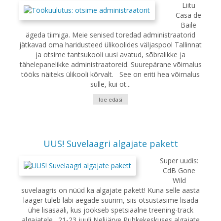
Liitu
Casa de
Baile
ägeda tiimiga. Meie senised toredad administraatorid
jätkavad oma haridusteed ülikoolides väljaspool Tallinnat
ja otsime tantsukooli uusi avatud, sõbralikke ja
tähelepanelikke administraatoreid. Suurepärane võimalus
tööks näiteks ülikooli kõrvalt. See on eriti hea võimalus
sulle, kui ot...
loe edasi
UUS! Suvelaagri algajate pakett
Super uudis:
CdB Gone
Wild
suvelaagris on nüüd ka algajate pakett! Kuna selle aasta
laager tuleb läbi aegade suurim, siis otsustasime lisada
ühe lisasaali, kus jookseb spetsiaalne treening-track
algajatele. 21-23 juuli Nelijärve Puhkekeskuses algajate