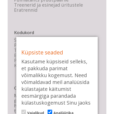
Treenerid ja esinejad üritustele
Eratrennid
Kodukord
Stuudio sisekord
Privaatsustingimused
Tasemete kirjeldused
Küpsiste seaded
E-poe tingimused
Parkimise info
Kasutame küpsiseid selleks,
KKK
et pakkuda parimat
võimalikku kogemust. Need
võimaldavad meil analüüsida
Casa de Baile
külastajate käitumist
Me pühendume lõbusale olemisele,
eesmärgiga parandada
positiivsele seltskonnale ja
külastuskogemust Sinu jaoks
huvitavatele ning kasulikele
tantsudele. Kui mõnes meie
Vajalikud
Analüütika