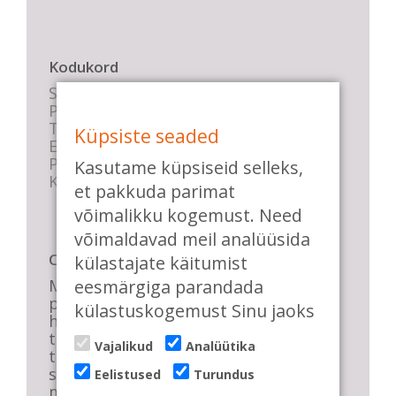
Kodukord
Stuudio sisekord
Privaatsustingimused
Tasemete kirjeldused
Küpsiste seaded
E-poe tingimused
Parkimise info
Kasutame küpsiseid selleks,
KKK
et pakkuda parimat
võimalikku kogemust. Need
võimaldavad meil analüüsida
Casa de Baile
külastajate käitumist
Me pühendume lõbusale olemisele,
eesmärgiga parandada
positiivsele seltskonnale ja
külastuskogemust Sinu jaoks
huvitavatele ning kasulikele
tantsudele. Kui mõnes meie
Vajalikud
Analüütika
talveõhtuses trennis tuled kustutada,
siis vaatab vastu säravate silmade
Eelistused
Turundus
meri, mis näitab, et oleme õigel teel!