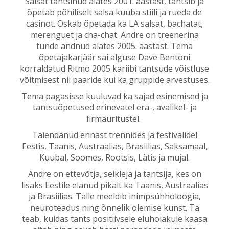
Salsat tantsinud alates 2001. aastast, tantsib ja
õpetab põhiliselt salsa kuuba stiili ja rueda de
casinot. Oskab õpetada ka LA salsat, bachatat,
merenguet ja cha-chat. Andre on treenerina
tunde andnud alates 2005. aastast. Tema
õpetajakarjäär sai alguse Dave Bentoni
korraldatud Ritmo 2005 kariibi tantsude võistluse
võitmisest nii paaride kui ka gruppide arvestuses.
Tema pagasisse kuuluvad ka sajad esinemised ja
tantsuõpetused erinevatel era-, avalikel- ja
firmaüritustel.
Täiendanud ennast trennides ja festivalidel
Eestis, Taanis, Austraalias, Brasiilias, Saksamaal,
Kuubal, Soomes, Rootsis, Lätis ja mujal.
Andre on ettevõtja, seikleja ja tantsija, kes on
lisaks Eestile elanud pikalt ka Taanis, Austraalias
ja Brasiilias. Talle meeldib inimpsühholoogia,
neuroteadus ning õnnelik olemise kunst. Ta
teab, kuidas tants positiivsele eluhoiakule kaasa