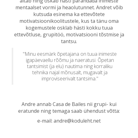
aitab ning oskab hästi parandada inimeste
mentaalset vormi ja heaolutunnet. Andret võib
kutsuda esinema ka ettevõtete
motivatsioonikoolitustele, kus ta tänu oma
kogemustele osklab hästi kokku tuua
ettevõtluse, grupitöö, motivatsiooni tõstmise ja
tantsu.
"Minu eesmärk õpetajana on tuua inimeste
igapäevaellu rõõmu ja naeratusi. Õpetan
tantsimist (ja elu) nautima ning korraliku
tehnika najal mõnusalt, mugavalt ja
improviseerivalt tantsima."
Andre annab Casa de Bailes nii grupi- kui
eratunde ning temaga saab ühendust võtta:
e-mail: andre@koduleht.net