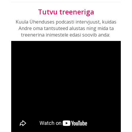
Tutvu treeneriga
Kuula Ühenduses podcasti intervjuust, kuidas
Andre oma tantsuteed alustas ning mida ta
treenerina inimestele edasi soovib anda: