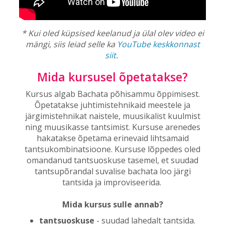
* Kui oled küpsised keelanud ja ülal olev video ei
mängi, siis leiad selle ka
YouTube keskkonnast
siit
.
Mida kursusel õpetatakse?
Kursus algab Bachata põhisammu õppimisest.
Õpetatakse juhtimistehnikaid meestele ja
järgimistehnikat naistele, muusikalist kuulmist
ning muusikasse tantsimist. Kursuse arenedes
hakatakse õpetama erinevaid lihtsamaid
tantsukombinatsioone. Kursuse lõppedes oled
omandanud tantsuoskuse tasemel, et suudad
tantsupõrandal suvalise bachata loo järgi
tantsida ja improviseerida.
Mida kursus sulle annab?
tantsuoskuse
- suudad lahedalt tantsida.