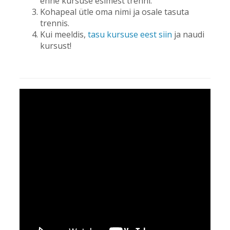
enne kursuse esimest trenni.
Kohapeal ütle oma nimi ja osale tasuta
trennis.
Kui meeldis,
tasu kursuse eest siin
ja naudi
kursust!