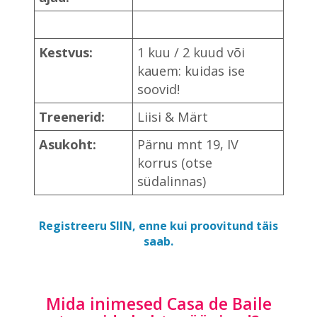
Kestvus:
1 kuu / 2 kuud või
kauem: kuidas ise
soovid!
Treenerid:
Liisi & Märt
Asukoht:
Pärnu mnt 19, IV
korrus (otse
südalinnas)
Registreeru SIIN, enne kui proovitund täis
saab.
Mida inimesed Casa de Baile