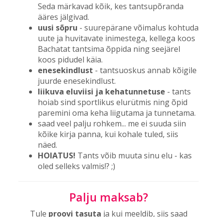
Seda märkavad kõik, kes tantsupõranda
ääres jälgivad.
uusi sõpru
- suurepärane võimalus kohtuda
uute ja huvitavate inimestega, kellega koos
Bachatat tantsima õppida ning seejärel
koos pidudel käia.
enesekindlust
- tantsuoskus annab kõigile
juurde enesekindlust.
liikuva eluviisi ja kehatunnetuse
- tants
hoiab sind sportlikus elurütmis ning õpid
paremini oma keha liigutama ja tunnetama.
saad veel palju rohkem... me ei suuda siin
kõike kirja panna, kui kohale tuled, siis
näed.
HOIATUS!
Tants võib muuta sinu elu - kas
oled selleks valmis!? ;)
Palju maksab?
Tule
proovi tasuta
ja kui meeldib, siis saad