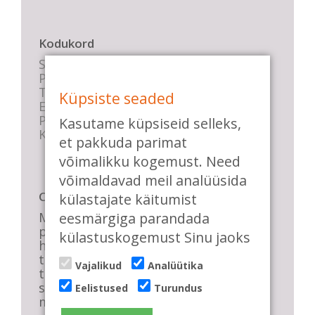
Kodukord
Stuudio sisekord
Privaatsustingimused
Tasemete kirjeldused
Küpsiste seaded
E-poe tingimused
Parkimise info
Kasutame küpsiseid selleks,
KKK
et pakkuda parimat
võimalikku kogemust. Need
võimaldavad meil analüüsida
Casa de Baile
külastajate käitumist
Me pühendume lõbusale olemisele,
eesmärgiga parandada
positiivsele seltskonnale ja
külastuskogemust Sinu jaoks
huvitavatele ning kasulikele
tantsudele. Kui mõnes meie
Vajalikud
Analüütika
talveõhtuses trennis tuled kustutada,
siis vaatab vastu säravate silmade
Eelistused
Turundus
meri, mis näitab, et oleme õigel teel!