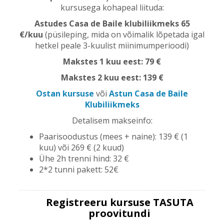
kursusega kohapeal liituda:
Astudes Casa de Baile klubiliikmeks 65
€/kuu
(püsileping, mida on võimalik lõpetada igal
hetkel peale 3-kuulist miinimumperioodi)
Makstes 1 kuu eest: 79 €
Makstes 2 kuu eest: 139 €
Ostan kursuse
või
Astun Casa de Baile
Klubiliikmeks
Detalisem makseinfo:
Paarisoodustus (mees + naine): 139 € (1
kuu) või 269 € (2 kuud)
Ühe 2h trenni hind: 32 €
2*2 tunni pakett: 52€
Registreeru kursuse TASUTA
proovitundi