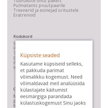
Tüdrukute õhtu pakett
Pulmatants pruutpaarile
Treenerid ja esinejad üritustele
Eratrennid
Kodukord
Stuudio sisekord
Privaatsustingimused
Tasemete kirjeldused
Küpsiste seaded
E-poe tingimused
Parkimise info
Kasutame küpsiseid selleks,
KKK
et pakkuda parimat
võimalikku kogemust. Need
võimaldavad meil analüüsida
Casa de Baile
külastajate käitumist
Me pühendume lõbusale olemisele,
eesmärgiga parandada
positiivsele seltskonnale ja
külastuskogemust Sinu jaoks
huvitavatele ning kasulikele