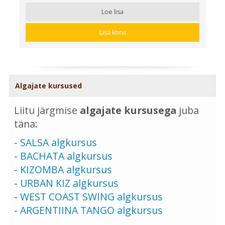
Loe lisa
Lisa korvi
Algajate kursused
Liitu järgmise
algajate kursusega
juba
täna:
-
SALSA algkursus
-
BACHATA algkursus
-
KIZOMBA algkursus
-
URBAN KIZ algkursus
-
WEST COAST SWING algkursus
-
ARGENTIINA TANGO algkursus