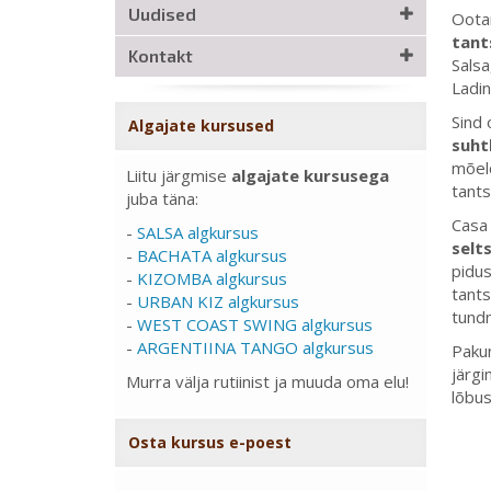
Uudised
Oota
tant
Kontakt
Salsa
Ladin
Sind
Algajate kursused
suht
mõeld
Liitu järgmise
algajate kursusega
tants
juba täna:
Casa 
-
SALSA algkursus
selt
-
BACHATA algkursus
pidus
-
KIZOMBA algkursus
tants
-
URBAN KIZ algkursus
tund
-
WEST COAST SWING algkursus
-
ARGENTIINA TANGO algkursus
Pakum
järgi
Murra välja rutiinist ja muuda oma elu!
lõbus
Osta kursus e-poest