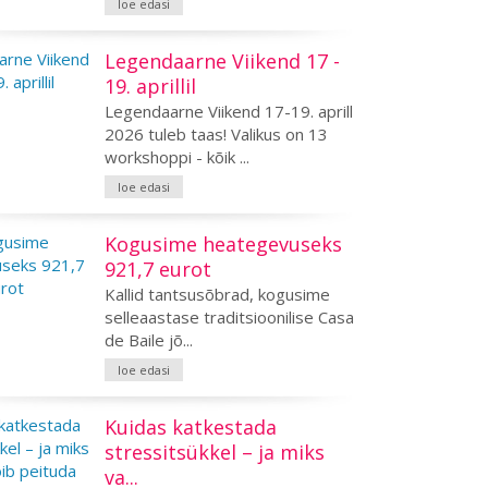
loe edasi
Legendaarne Viikend 17 -
19. aprillil
Legendaarne Viikend 17-19. aprill
2026 tuleb taas! Valikus on 13
workshoppi - kõik ...
loe edasi
Kogusime heategevuseks
921,7 eurot
Kallid tantsusõbrad, kogusime
selleaastase traditsioonilise Casa
de Baile jõ...
loe edasi
Kuidas katkestada
stressitsükkel – ja miks
va...