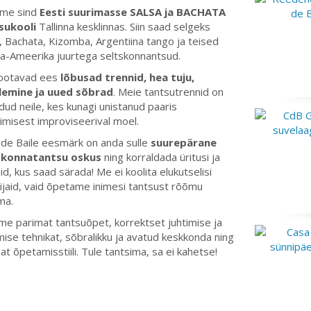
me sind
Eesti suurimasse SALSA ja BACHATA
sukooli
Tallinna kesklinnas. Siin saad selgeks
, Bachata, Kizomba, Argentiina tango ja teised
a-Ameerika juurtega seltskonnantsud.
 ootavad ees
lõbusad trennid, hea tuju,
lemine ja uued sõbrad
. Meie tantsutrennid on
ud neile, kes kunagi unistanud paaris
imisest improviseerival moel.
de Baile eesmärk on anda sulle
suurepärane
skonnatantsu oskus
ning korraldada üritusi ja
id, kus saad särada! Me ei koolita elukutselisi
ijaid, vaid õpetame inimesi tantsust rõõmu
ma.
e parimat tantsuõpet, korrektset juhtimise ja
mise tehnikat, sõbralikku ja avatud keskkonda ning
at õpetamisstiili. Tule tantsima, sa ei kahetse!