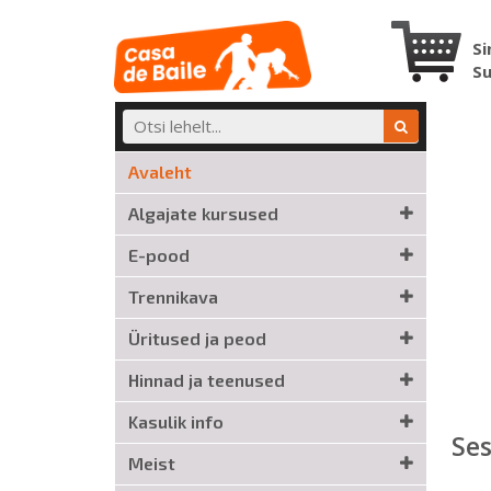
Si
S
Avaleht
Algajate kursused
E-pood
Trennikava
Üritused ja peod
Hinnad ja teenused
Kasulik info
Ses
Meist