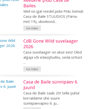
Reedene pidu Casa de
Bailes
Meil on igal reedel pidu! Pidu toimub
Casa de Baile STUUDIOS (Pärnu
mnt 19), uksekood...
loe edasi
CdB Gone Wild suvelaager
2026
Casa suvelaager on ukse ees! Oled
algaja või edasijõudnu, seda üritust
...
loe edasi
Casa de Baile sünnipäev 6.
juunil
Casa de Baile saab 20! Selle puhul
korraldame ühe suure
sünnipäevapeo 6. ju...