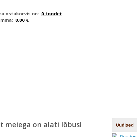
nu ostukorvis on:
0 toodet
umma:
0.00 €
t meiega on alati lõbus!
Uudised