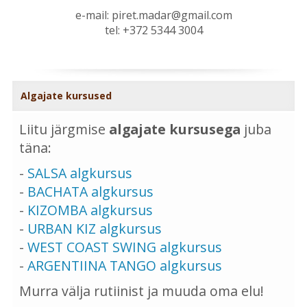
e-mail: piret.madar@gmail.com
tel: +372 5344 3004
Algajate kursused
Liitu järgmise
algajate kursusega
juba
täna:
-
SALSA algkursus
-
BACHATA algkursus
-
KIZOMBA algkursus
-
URBAN KIZ algkursus
-
WEST COAST SWING algkursus
-
ARGENTIINA TANGO algkursus
Murra välja rutiinist ja muuda oma elu!