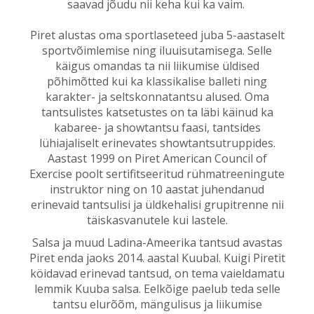
saavad jõudu nii keha kui ka vaim.
Piret alustas oma sportlaseteed juba 5-aastaselt
sportvõimlemise ning iluuisutamisega. Selle
käigus omandas ta nii liikumise üldised
põhimõtted kui ka klassikalise balleti ning
karakter- ja seltskonnatantsu alused. Oma
tantsulistes katsetustes on ta läbi käinud ka
kabaree- ja showtantsu faasi, tantsides
lühiajaliselt erinevates showtantsutruppides.
Aastast 1999 on Piret American Council of
Exercise poolt sertifitseeritud rühmatreeningute
instruktor ning on 10 aastat juhendanud
erinevaid tantsulisi ja üldkehalisi grupitrenne nii
täiskasvanutele kui lastele.
Salsa ja muud Ladina-Ameerika tantsud avastas
Piret enda jaoks 2014. aastal Kuubal. Kuigi Piretit
köidavad erinevad tantsud, on tema vaieldamatu
lemmik Kuuba salsa. Eelkõige paelub teda selle
tantsu elurõõm, mängulisus ja liikumise