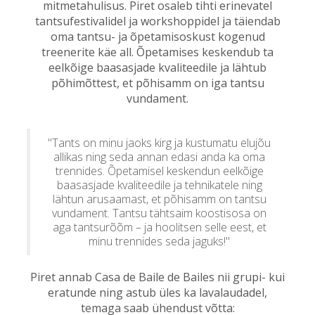
mitmetahulisus. Piret osaleb tihti erinevatel
tantsufestivalidel ja workshoppidel ja täiendab
oma tantsu- ja õpetamisoskust kogenud
treenerite käe all. Õpetamises keskendub ta
eelkõige baasasjade kvaliteedile ja lähtub
põhimõttest, et põhisamm on iga tantsu
vundament.
"Tants on minu jaoks kirg ja kustumatu elujõu
allikas ning seda annan edasi anda ka oma
trennides. Õpetamisel keskendun eelkõige
baasasjade kvaliteedile ja tehnikatele ning
lähtun arusaamast, et põhisamm on tantsu
vundament. Tantsu tähtsaim koostisosa on
aga tantsurõõm – ja hoolitsen selle eest, et
minu trennides seda jaguks!"
Piret annab Casa de Baile de Bailes nii grupi- kui
eratunde ning astub üles ka lavalaudadel,
temaga saab ühendust võtta: