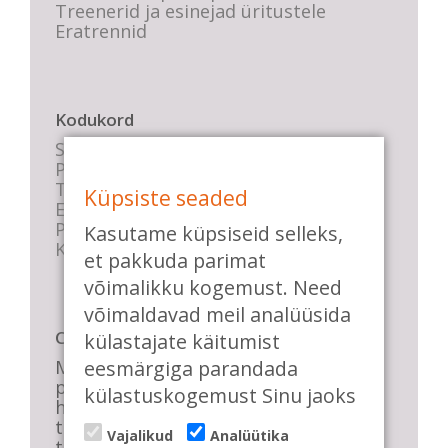
Treenerid ja esinejad üritustele
Eratrennid
Kodukord
Stuudio sisekord
Privaatsustingimused
Tasemete kirjeldused
Küpsiste seaded
E-poe tingimused
Parkimise info
Kasutame küpsiseid selleks,
KKK
et pakkuda parimat
võimalikku kogemust. Need
võimaldavad meil analüüsida
Casa de Baile
külastajate käitumist
Me pühendume lõbusale olemisele,
eesmärgiga parandada
positiivsele seltskonnale ja
külastuskogemust Sinu jaoks
huvitavatele ning kasulikele
tantsudele. Kui mõnes meie
Vajalikud
Analüütika
talveõhtuses trennis tuled kustutada,