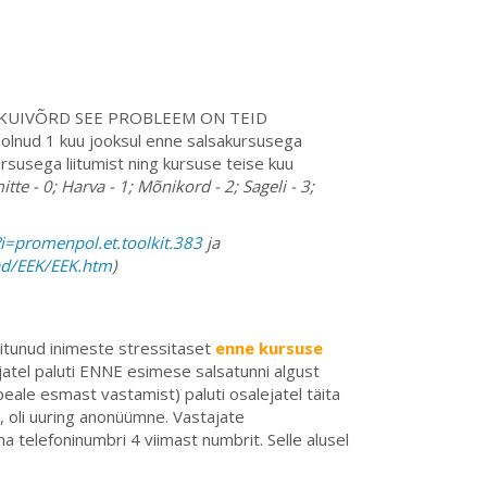
ele: KUIVÕRD SEE PROBLEEM ON TEID
lnud 1 kuu jooksul enne salsakursusega
rsusega liitumist ning kursuse teise kuu
tte - 0; Harva - 1; Mõnikord - 2; Sageli - 3;
i=promenpol.et.toolkit.383
ja
ad/EEK/EEK.htm
)
iitunud inimeste stressitaset
enne kursuse
tujatel paluti ENNE esimese salsatunni algust
eale esmast vastamist) paluti osalejatel täita
, oli uuring anonüümne. Vastajate
a telefoninumbri 4 viimast numbrit. Selle alusel