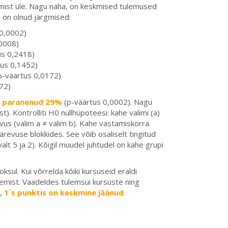
normist üle. Nagu näha, on keskmised tulemused
 on olnud järgmised:
 0,0002)
,0008)
us 0,2418)
tus 0,1452)
p-väärtus 0,0172)
72)
d paranenud 29%
(p-väärtus 0,0002). Nagu
. Kontrolliti H0 nullhüpoteesi: kahe valimi (a)
nevus (valim a ≠ valim b). Kahe vastamiskorra
alärevuse blokkides. See võib osaliselt tingitud
alt 5 ja 2). Kõigil muudel juhtudel on kahe grupi
ul. Kui võrrelda kõiki kursuseid eraldi
nemist. Vaadeldes tulemsui kursuste ning
,
1´s punktis on keskmine jäänud