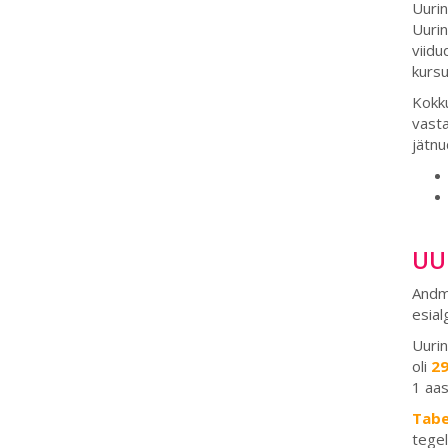
Uurin
Uurin
viidu
kursu
Kokku
vasta
jätnu
UU
Andme
esial
Uurin
oli
29
1 aas
Tabe
tegel