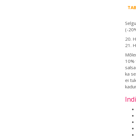
TAB
Selg
(-20%
20. H
21. H
Mõlem
10% v
salsa
ka se
ei tu
kadum
Ind