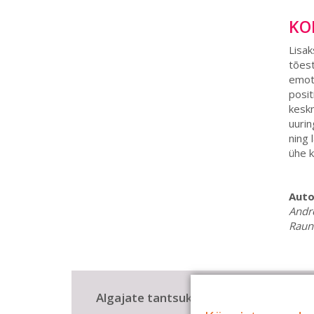
KO
Lisak
tõest
emots
posit
keskm
uurin
ning 
ühe k
Auto
Andre
Raun
Algajate tantsukursused
Lis