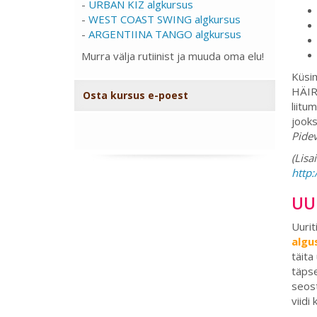
-
URBAN KIZ algkursus
-
WEST COAST SWING algkursus
-
ARGENTIINA TANGO algkursus
Murra välja rutiinist ja muuda oma elu!
Küsi
HÄIR
Osta kursus e-poest
liitu
jook
Pidev
(Lisa
http
UU
Uurit
algu
täita
täpse
seost
viidi