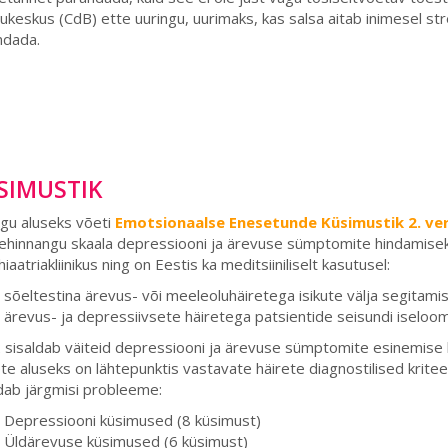
ukeskus (CdB) ette uuringu, uurimaks, kas salsa aitab inimesel st
ndada.
SIMUSTIK
gu aluseks võeti
Emotsionaalse Enesetunde Küsimustik 2. ve
hinnangu skaala depressiooni ja ärevuse sümptomite hindamiseks.
iaatriakliinikus ning on Eestis ka meditsiiniliselt kasutusel:
sõeltestina ärevus- või meeleoluhäiretega isikute välja segitami
ärevus- ja depressiivsete häiretega patsientide seisundi iseloo
sisaldab väiteid depressiooni ja ärevuse sümptomite esinemise 
te aluseks on lähtepunktis vastavate häirete diagnostilised krite
ab järgmisi probleeme:
Depressiooni küsimused (8 küsimust)
Üldärevuse küsimused (6 küsimust)