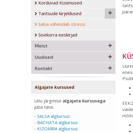
Korduvad Küsimused
tants
para
Tantsude kirjeldused
Salsa vähendab stressi
Sisekorra eeskirjad
Meist
KÜ
Uudised
Uurin
Kontakt
enese
Psühh
Algajate kursused
Liitu järgmise
algajate kursusega
EEK2 
juba täna:
väide
mõõd
-
SALSA algkursus
-
BACHATA algkursus
-
KIZOMBA algkursus