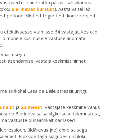
vastused nii enne kui ka pärast salsakursust.
kokku
6 erinevat kursust
). Aasta vältel läbi
t perioodidilistest teguritest, konkreetsest
 efektiivsesse valimisse 64 vastajat, kes olid
d olid mõnele küsimusele vastuse andmata
:
a väärtusega
tati asendamisel vastaja keskmist hinnet
ime siinkohal Casa de Baile stressiuuringu
2 naist
ja
22 meest
. Vastajate keskmine vanus
koosneb 6 erineva salsa algkursuse tulemustest,
d oma vastuste dünaamikalt sarnased.
epressioon, üldärevus jne) enne salsaga
alemist. Blokkide taga sulgudes on bloki