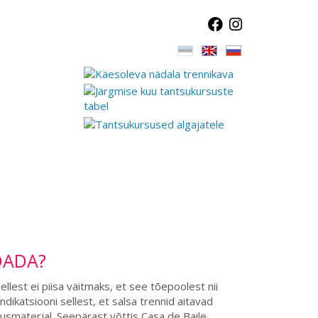
DADA?
ellest ei piisa väitmaks, et see tõepoolest nii
dikatsiooni sellest, et salsa trennid aitavad
usmaterjal. Seepärast võttis Casa de Baile