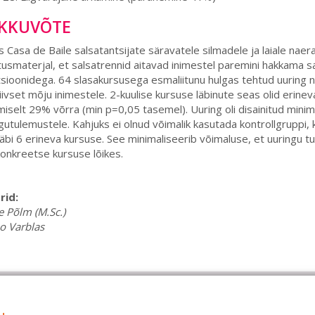
KKUVÕTE
s Casa de Baile salsatantsijate säravatele silmadele ja laiale naer
usmaterjal, et salsatrennid aitavad inimestel paremini hakkama 
ioonidega. 64 slasakursusega esmaliitunu hulgas tehtud uuring nä
iivset mõju inimestele. 2-kuulise kursuse läbinute seas olid er
iselt 29% võrra (min p=0,05 tasemel). Uuring oli disainitud minim
gutulemustele. Kahjuks ei olnud võimalik kasutada kontrollgruppi, ku
läbi 6 erineva kursuse. See minimaliseerib võimaluse, et uuringu tu
onkreetse kursuse lõikes.
rid:
 Põlm (M.Sc.)
o Varblas
ateenused
Kodukord
C