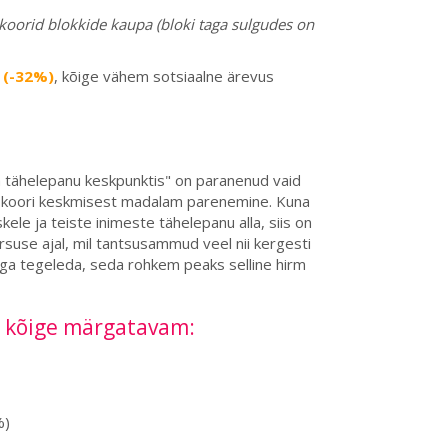
oorid blokkide kaupa (bloki taga sulgudes on
 (-32%)
, kõige vähem sotsiaalne ärevus
a tähelepanu keskpunktis" on paranenud vaid
se skoori keskmisest madalam parenemine. Kuna
ele ja teiste inimeste tähelepanu alla, siis on
kursuse ajal, mil tantsusammud veel nii kergesti
aga tegeleda, seda rohkem peaks selline hirm
e kõige märgatavam:
%)