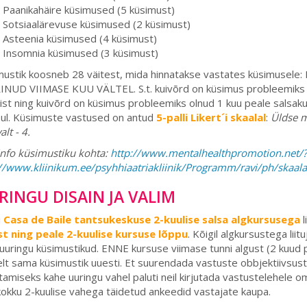
Paanikahäire küsimused (5 küsimust)
Sotsiaalärevuse küsimused (2 küsimust)
Asteenia küsimused (4 küsimust)
Insomnia küsimused (3 küsimust)
mustik koosneb 28 väitest, mida hinnatakse vastates küsimus
INUD VIIMASE KUU VÄLTEL. S.t. kuivõrd on küsimus probleemiks o
mist ning kuivõrd on küsimus probleemiks olnud 1 kuu peale salsaku
sul. Küsimuste vastused on antud
5-palli Likert´i skaalal
:
Üldse mi
alt - 4.
info küsimustiku kohta:
http://www.mentalhealthpromotion.net/?
://www.kliinikum.ee/psyhhiaatriakliinik/Programm/ravi/ph/skaal
RINGU DISAIN JA VALIM
i
Casa de Baile tantsukeskuse 2-kuulise salsa algkursusega
l
st ning peale 2-kuulise kursuse lõppu
. Kõigil algkursustega lii
 uuringu küsimustikud. ENNE kursuse viimase tunni algust (2 kuud p
lt sama küsimustik uuesti. Et suurendada vastuste obbjektiivsust
amiseks kahe uuringu vahel paluti neil kirjutada vastustelehele om
 kokku 2-kuulise vahega täidetud ankeedid vastajate kaupa.