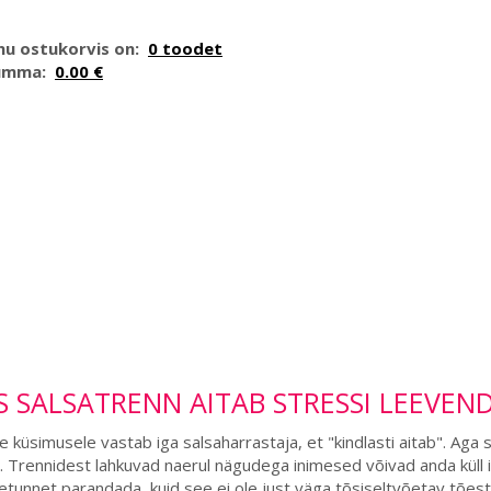
nu ostukorvis on:
0 toodet
umma:
0.00 €
S SALSATRENN AITAB STRESSI LEEVEN
le küsimusele vastab iga salsaharrastaja, et "kindlasti aitab". Aga s
. Trennidest lahkuvad naerul nägudega inimesed võivad anda küll in
tunnet parandada, kuid see ei ole just väga tõsiseltvõetav tõest