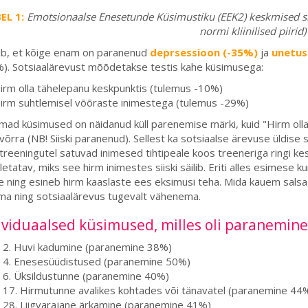
EL 1:
Emotsionaalse Enesetunde Küsimustiku (EEK2) keskmised sk
normi kliinilised piirid)
ub, et kõige enam on paranenud
deprsessioon (-35%)
ja
unetus
). Sotsiaalärevust mõõdetakse testis kahe küsimusega:
irm olla tähelepanu keskpunktis (tulemus -10%)
irm suhtlemisel võõraste inimestega (tulemus -29%)
ad küsimused on näidanud küll parenemise märki, kuid "Hirm oll
õrra (NB! Siiski paranenud). Sellest ka sotsiaalse ärevuse üldi
treeningutel satuvad inimesed tihtipeale koos treeneriga ringi kesk
letatav, miks see hirm inimestes siiski säilib. Eriti alles esimese 
le ning esineb hirm kaaslaste ees eksimusi teha. Mida kauem sals
a ning sotsiaalärevus tugevalt vähenema.
ividuaalsed küsimused, milles oli paranemin
2. Huvi kadumine (paranemine 38%)
4. Enesesüüdistused (paranemine 50%)
6. Üksildustunne (paranemine 40%)
17. Hirmutunne avalikes kohtades või tänavatel (paranemine 44
28. Liigvarajane ärkamine (paranemine 41%)