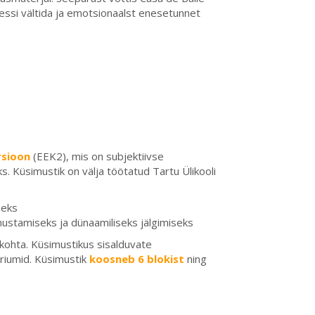
ressi vältida ja emotsionaalst enesetunnet
rsioon
(EEK2), mis on subjektiivse
 Küsimustik on välja töötatud Tartu Ülikooli
seks
mustamiseks ja dünaamiliseks jälgimiseks
kohta. Küsimustikus sisalduvate
eriumid. Küsimustik
koosneb 6 blokist
ning