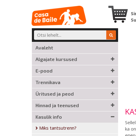
Si
S
Avaleht
Algajate kursused
E-pood
Trennikava
Üritused ja peod
Hinnad ja teenused
KA
Kasulik info
Selle
Miks tantsutrenn?
ka on
enese