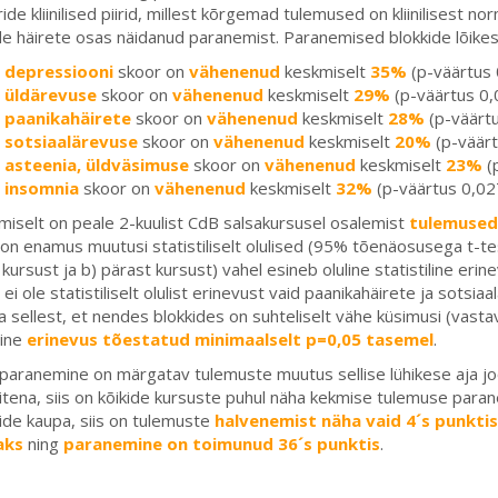
ide kliinilised piirid, millest kõrgemad tulemused on kliinilisest 
de häirete osas näidanud paranemist. Paranemised blokkide lõikes
depressiooni
skoor on
vähenenud
keskmiselt
35%
(p-väärtus
üldärevuse
skoor on
vähenenud
keskmiselt
29%
(p-väärtus 0
paanikahäirete
skoor on
vähenenud
keskmiselt
28%
(p-väärt
sotsiaalärevuse
skoor on
vähenenud
keskmiselt
20%
(p-väär
asteenia, üldväsimuse
skoor on
vähenenud
keskmiselt
23%
(
insomnia
skoor on
vähenenud
keskmiselt
32%
(p-väärtus 0,02
iselt on peale 2-kuulist CdB salsakursusel osalemist
tulemuse
on enamus muutusi statistiliselt olulised (95% tõenäosusega t-test)
kursust ja b) pärast kursust) vahel esineb oluline statistiline eri
 ei ole statistiliselt olulist erinevust vaid paanikahäirete ja sotsia
ka sellest, et nendes blokkides on suhteliselt vähe küsimusi (vastav
line
erinevus tõestatud minimaalselt p=0,05 tasemel
.
aranemine on märgatav tulemuste muutus sellise lühikese aja jooks
itena, siis on kõikide kursuste puhul näha kekmise tulemuse para
ide kaupa, siis on tulemuste
halvenemist näha vaid 4´s punktis
aks
ning
paranemine on toimunud 36´s punktis
.