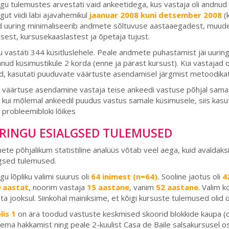
gu tulemustes arvestati vaid ankeetidega, kus vastaja oli andnud 
gut viidi läbi ajavahemikul
jaanuar 2008 kuni detsember 2008
(
d uuring minimaliseerib andmete sõltuvuse aastaaegadest, muudes
sest, kursusekaaslastest ja õpetaja tujust.
 vastati 344 küsitluslehele. Peale andmete puhastamist jäi uuringu
nud küsimustikule 2 korda (enne ja pärast kursust). Kui vastaja
d, kasutati puuduvate väärtuste asendamisel järgmist metoodikat
väärtuse asendamine vastaja teise ankeedi vastuse põhjal sam
kui mõlemal ankeedil puudus vastus samale küsimusele, siis kasu
probleemibloki lõikes
RINGU ESIALGSED TULEMUSED
te põhjalikum statistiline analüüs võtab veel aega, kuid avaldaks
gsed tulemused.
gu lõpliku valimi suurus oli
64 inimest (n=64).
Sooline jaotus oli
4
 aastat
, noorim vastaja
15 aastane
, vanim
52 aastane
. Valim 
ta jooksul. Siinkohal mainiksime, et kõigi kursuste tulemused oli
lis 1
on ära toodud vastuste keskmised skoorid blokkide kaupa (d
ema hakkamist ning peale 2-kuulist Casa de Baile salsakursusel os