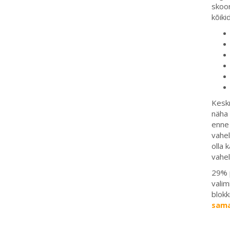
skoor
kõiki
Keskm
näha 
enne 
vahel
olla 
vahe
29% p
valim
blokk
sam