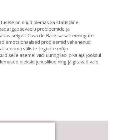
atusele on nüüd olemas ka statistiline
saada igapäevaelu probleemide ja
itas selgelt Casa de Baile salsatreeningute
inevad emotsionaalsed probleemid vähenenud
aliseerima väliste tegurite mõju
id selle asemel viidi uuring läbi pika aja jooksul
lemused oleksid juhuslikud ning jälgitavad vaid
asa de Baile