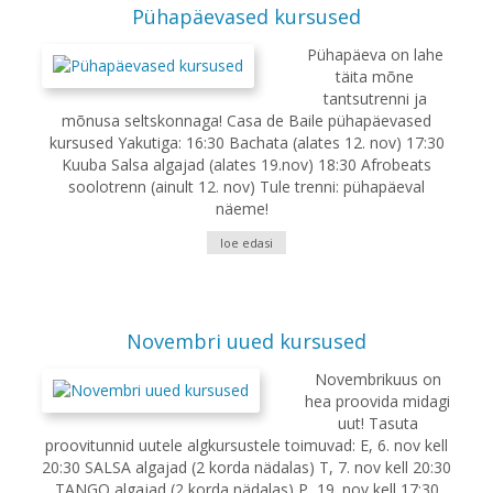
Pühapäevased kursused
Pühapäeva on lahe
täita mõne
tantsutrenni ja
mõnusa seltskonnaga! Casa de Baile pühapäevased
kursused Yakutiga: 16:30 Bachata (alates 12. nov) 17:30
Kuuba Salsa algajad (alates 19.nov) 18:30 Afrobeats
soolotrenn (ainult 12. nov) Tule trenni: pühapäeval
näeme!
loe edasi
Novembri uued kursused
Novembrikuus on
hea proovida midagi
uut! Tasuta
proovitunnid uutele algkursustele toimuvad: E, 6. nov kell
20:30 SALSA algajad (2 korda nädalas) T, 7. nov kell 20:30
TANGO algajad (2 korda nädalas) P, 19. nov kell 17:30