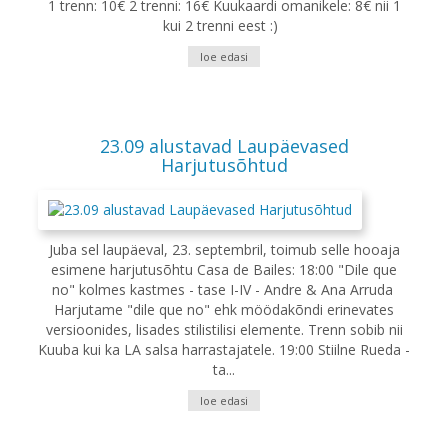
1 trenn: 10€ 2 trenni: 16€ Kuukaardi omanikele: 8€ nii 1
kui 2 trenni eest :)
loe edasi
23.09 alustavad Laupäevased
Harjutusõhtud
Juba sel laupäeval, 23. septembril, toimub selle hooaja
esimene harjutusõhtu Casa de Bailes: 18:00 "Dile que
no" kolmes kastmes - tase I-IV - Andre & Ana Arruda
Harjutame "dile que no" ehk möödakõndi erinevates
versioonides, lisades stilistilisi elemente. Trenn sobib nii
Kuuba kui ka LA salsa harrastajatele. 19:00 Stiilne Rueda -
ta...
loe edasi