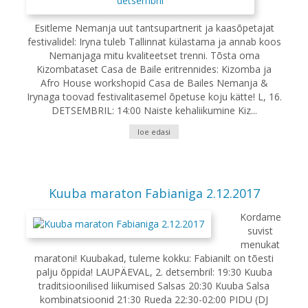
Esitleme Nemanja uut tantsupartnerit ja kaasõpetajat
festivalidel: Iryna tuleb Tallinnat külastama ja annab koos
Nemanjaga mitu kvaliteetset trenni. Tõsta oma
Kizombataset Casa de Baile eritrennides: Kizomba ja
Afro House workshopid Casa de Bailes Nemanja &
Irynaga toovad festivalitasemel õpetuse koju kätte! L, 16.
DETSEMBRIL: 14:00 Naiste kehaliikumine Kiz...
loe edasi
Kuuba maraton Fabianiga 2.12.2017
Kordame
suvist
menukat
maratoni! Kuubakad, tuleme kokku: Fabianilt on tõesti
palju õppida! LAUPÄEVAL, 2. detsembril: 19:30 Kuuba
traditsioonilised liikumised Salsas 20:30 Kuuba Salsa
kombinatsioonid 21:30 Rueda 22:30-02:00 PIDU (DJ