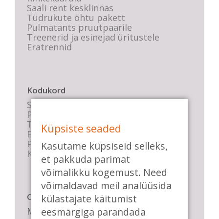
Saali rent kesklinnas
Tüdrukute õhtu pakett
Pulmatants pruutpaarile
Treenerid ja esinejad üritustele
Eratrennid
Kodukord
Stuudio sisekord
Privaatsustingimused
Tasemete kirjeldused
Küpsiste seaded
E-poe tingimused
Parkimise info
Kasutame küpsiseid selleks,
KKK
et pakkuda parimat
võimalikku kogemust. Need
võimaldavad meil analüüsida
Casa de Baile
külastajate käitumist
Me pühendume lõbusale olemisele,
eesmärgiga parandada