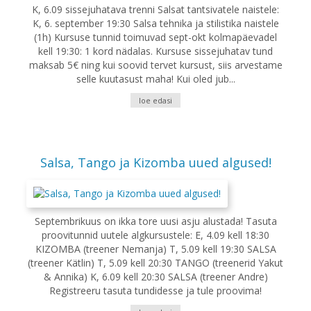
K, 6.09 sissejuhatava trenni Salsat tantsivatele naistele:
K, 6. september 19:30 Salsa tehnika ja stilistika naistele
(1h) Kursuse tunnid toimuvad sept-okt kolmapäevadel
kell 19:30: 1 kord nädalas. Kursuse sissejuhatav tund
maksab 5€ ning kui soovid tervet kursust, siis arvestame
selle kuutasust maha! Kui oled jub...
loe edasi
Salsa, Tango ja Kizomba uued algused!
Septembrikuus on ikka tore uusi asju alustada! Tasuta
proovitunnid uutele algkursustele: E, 4.09 kell 18:30
KIZOMBA (treener Nemanja) T, 5.09 kell 19:30 SALSA
(treener Kätlin) T, 5.09 kell 20:30 TANGO (treenerid Yakut
& Annika) K, 6.09 kell 20:30 SALSA (treener Andre)
Registreeru tasuta tundidesse ja tule proovima!