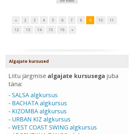
loe edasi
«
2
3
4
5
6
7
8
9
10
11
12
13
14
15
16
»
Algajate kursused
Liitu järgmise
algajate kursusega
juba
täna:
-
SALSA algkursus
-
BACHATA algkursus
-
KIZOMBA algkursus
-
URBAN KIZ algkursus
-
WEST COAST SWING algkursus