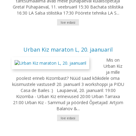
tantsumaailma avab meile pühapäeval külalisõpetaja
Greta! Pühapäeval, 11. veebruaril 15:30 Bachata stilistika
16:30 LA Salsa stilistika 17:30 Pöörete tehnika LA S...
loe edasi
Urban Kiz maraton L, 20. jaanuaril
Mis on
Urban Kiz
ja mille
poolest erineb Kizombast? Nüüd saad kõikidele oma
küsimustele vastused! 20. jaanuaril 3 workshoppi ja PIDU
Casa de Bailes :) Laupäeval, 20. jaanuaril: 19:00
Kizomba - Urban Kiz erinevused 20:00 Urban Tarraxa
21:00 Urban Kiz - Sammud ja pöörded Õpetajad: Artjom
Balanov &...
loe edasi