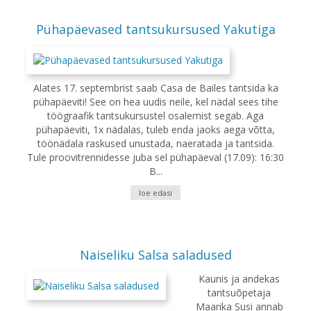
Pühapäevased tantsukursused Yakutiga
Alates 17. septembrist saab Casa de Bailes tantsida ka
pühapäeviti! See on hea uudis neile, kel nädal sees tihe
töögraafik tantsukursustel osalemist segab. Aga
pühapäeviti, 1x nädalas, tuleb enda jaoks aega võtta,
töönädala raskused unustada, naeratada ja tantsida.
Tule proovitrennidesse juba sel pühapäeval (17.09): 16:30
B...
loe edasi
Naiseliku Salsa saladused
Kaunis ja andekas
tantsuõpetaja
Maarika Susi annab