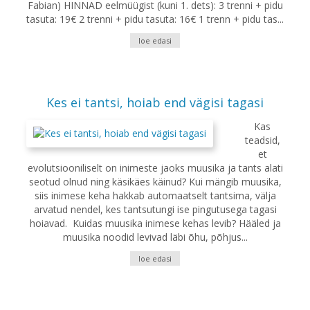
Fabian) HINNAD eelmüügist (kuni 1. dets): 3 trenni + pidu
tasuta: 19€ 2 trenni + pidu tasuta: 16€ 1 trenn + pidu tas...
loe edasi
Kes ei tantsi, hoiab end vägisi tagasi
Kas
teadsid,
et
evolutsiooniliselt on inimeste jaoks muusika ja tants alati
seotud olnud ning käsikäes käinud? Kui mängib muusika,
siis inimese keha hakkab automaatselt tantsima, välja
arvatud nendel, kes tantsutungi ise pingutusega tagasi
hoiavad. Kuidas muusika inimese kehas levib? Hääled ja
muusika noodid levivad läbi õhu, põhjus...
loe edasi