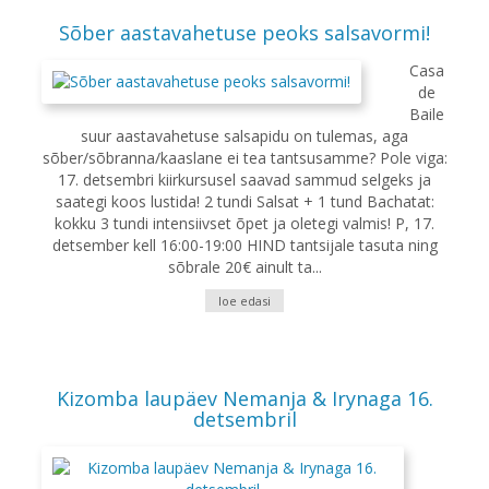
Sõber aastavahetuse peoks salsavormi!
Casa
de
Baile
suur aastavahetuse salsapidu on tulemas, aga
sõber/sõbranna/kaaslane ei tea tantsusamme? Pole viga:
17. detsembri kiirkursusel saavad sammud selgeks ja
saategi koos lustida! 2 tundi Salsat + 1 tund Bachatat:
kokku 3 tundi intensiivset õpet ja oletegi valmis! P, 17.
detsember kell 16:00-19:00 HIND tantsijale tasuta ning
sõbrale 20€ ainult ta...
loe edasi
Kizomba laupäev Nemanja & Irynaga 16.
detsembril