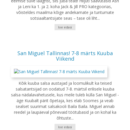
eelmise suve laagrist, siis juba tead! Hiljuti saavutasid Ash
ja Leni ka 1. ja 2. koha Jack & Jill PRO kategoorias,
võisteldes maailma kõige andekamate ja tuntumate
sotsiaaltantsijate seas – tase oli liht...
loe edasi
San Miguel Tallinnas! 7-8 märts Kuuba
Viikend
Kõik kuuba salsa austajad ja loomulikult ka teised
salsatantsijad on oodatud 7-8. märtsil erilisele kuuba
salsa nädalavahetusele, kus meile tuleb külla San Miguel -
äge Kuubalt pärit õpetaja, kes elab Soomes ja veab
sealset suurimat salsakooli Baila Baila. Miguel annab
reedel ja laupäeval põnevaid töötubasid ja on kohal ka
õhtuste...
loe edasi