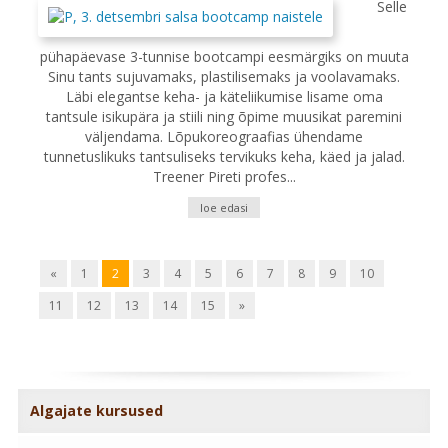
Selle
pühapäevase 3-tunnise bootcampi eesmärgiks on muuta
Sinu tants sujuvamaks, plastilisemaks ja voolavamaks.
Läbi elegantse keha- ja käteliikumise lisame oma
tantsule isikupära ja stiili ning õpime muusikat paremini
väljendama. Lõpukoreograafias ühendame
tunnetuslikuks tantsuliseks tervikuks keha, käed ja jalad.
Treener Pireti profes...
loe edasi
«
1
2
3
4
5
6
7
8
9
10
11
12
13
14
15
»
Algajate kursused