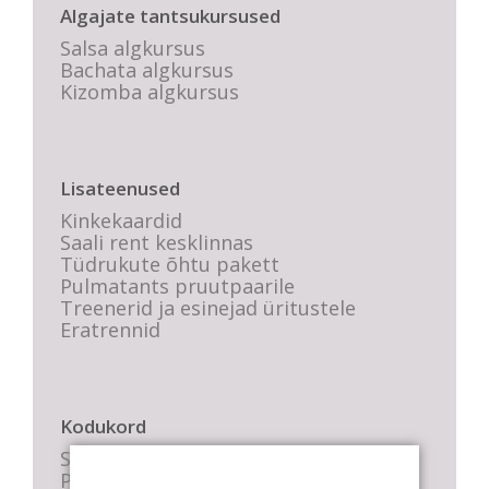
Algajate tantsukursused
Salsa algkursus
Bachata algkursus
Kizomba algkursus
Lisateenused
Kinkekaardid
Saali rent kesklinnas
Tüdrukute õhtu pakett
Pulmatants pruutpaarile
Treenerid ja esinejad üritustele
Eratrennid
Kodukord
Stuudio sisekord
Privaatsustingimused