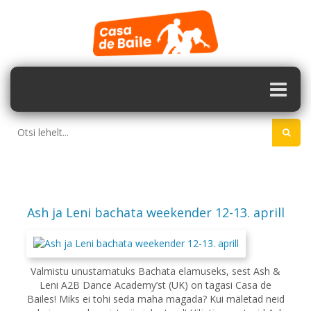
Ash ja Leni bachata weekender 12-13. aprill
Valmistu unustamatuks Bachata elamuseks, sest Ash &
Leni A2B Dance Academy’st (UK) on tagasi Casa de
Bailes! Miks ei tohi seda maha magada? Kui mäletad neid