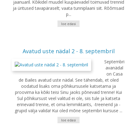
jaanuaril. Kõikidel muudel kuupäevadel toimuvad trennid
ja üritused tavapäraselt; vaata tunniplaani siit. Rõõmsaid
p...
loe edasi
Avatud uste nädal 2 - 8. septembril
Septembri
avanädal
on Casa
de Bailes avatud uste nädal. See tähendab, et oled
oodatud lisaks oma põhikursusele katsetama ja
proovima ka kõiki teisi Sinu jaoks põnevaid trenne! Kui
Sul põhikursust veel valitud ei ole, siis tule ja katseta
erinevaid trenne, et oma lemmiktants, -treenerid ja -
grupid välja valida! Kui oled mõne septembri kursuse ...
loe edasi