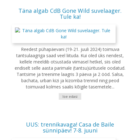
Täna algab CdB Gone Wild suvelaager.
Tule ka!
Reedest pühapäevani (19-21. juuli 2024) toimuva
tantsulaagriga saad veel liituda. Kui oled üks nendest,
kellele meeldib otsustada viimasel hetkel, siis oled
endiselt selle aasta parimale (tantsu)üritusele oodatud.
Tantsime ja treenime laagris 3 päeva ja 2 ööd. Salsa,
bachata, urban kizi ja kizomba trennid ning peod
toimuvad kolmes saalis kõigile tasemetele...
loe edasi
UUS: trennikavaga! Casa de Baile
sünnipäev! 7-8. juuni