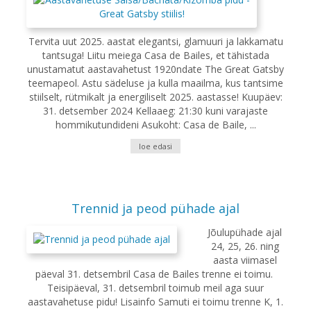
Tervita uut 2025. aastat elegantsi, glamuuri ja lakkamatu
tantsuga! Liitu meiega Casa de Bailes, et tähistada
unustamatut aastavahetust 1920ndate The Great Gatsby
teemapeol. Astu sädeluse ja kulla maailma, kus tantsime
stiilselt, rütmikalt ja energiliselt 2025. aastasse! Kuupäev:
31. detsember 2024 Kellaaeg: 21:30 kuni varajaste
hommikutundideni Asukoht: Casa de Baile, ...
loe edasi
Trennid ja peod pühade ajal
Jõulupühade ajal
24, 25, 26. ning
aasta viimasel
päeval 31. detsembril Casa de Bailes trenne ei toimu.
Teisipäeval, 31. detsembril toimub meil aga suur
aastavahetuse pidu! Lisainfo Samuti ei toimu trenne K, 1.