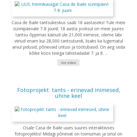
Casa de Baile tantsukeskus saab 18 aastaseks! Tule meie
sünnipäevale 7-8 juunil. 18 aasta jooksul on meie juures
tantsu õppimas käinud üle 21,000 inimese, oleme läbi
viinud enam kui 28,000 tantsutundi, lisaks ka lugematul
arvul pidusid, põnevaid üritusi ja töötubasid. On aeg seda
kõike koos teiega tähistadada! 7. ja 8. ...
loe edasi
Fotoprojekt: tants - erinevad inimesed,
ühine keel
Osale Casa de Baile uues suures interaktiivses
fotoprojektis! Midagi põnevat on toimumas ja sinul on