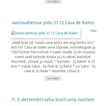
loe edasi
Aastavahetuse pidu 31.12 Casa de Bailes
Peo
pildid leiad siit. Saada vana aasta ära ning tervita UUT
AASTAT Casa de Bailes oma sõprade, lemmiklugude ja
TANTSUGA! Pidu toimub 4 saalis: heade DJ´de muusika
saatel saad tantsida Kuuba ja LA salsat, Bachatat,
Kizombat, Urbanit ja muud. * Bachata - DJ Rainer & DJ
Stas * Cuban Salsa - DJ Piret & DJ Raivo * LA Salsa - DJ
Uwe & DJ Rada * Kizomba, Urban K...
loe edasi
P, 3. detsembri salsa bootcamp naistele