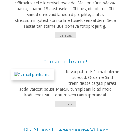
võimalus selle loomisel osaleda. Meil on sünnipäeva-
aasta, saame 18 aastaseks. Läbi aegade oleme läbi
viinud erinevaid lahedaid projekte, alates
stressiuuringutest kuni online tõsieluseriaalideni. Seda
aastat tähistame uue põneva fotoprojektig...
loe edasi
1. mail puhkame!
Kevadpühal, K 1. mail oleme
suletud. Ootame Sind
trennidesse tagasi pärast
seda väikest pausi! Maikuu tunniplaani leiad meie
kodulehelt siit. Kohtumiseni tantsupõrandal!
loe edasi
19 - 21. aprili Legendaarne Viikend