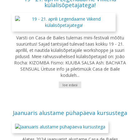
külalisõpetajatega!
Varsti on Casa de Bailes tulemas mini-festivali mõõtu
suurüritus! Sajad tantsijad tulevad taas kokku 19 - 21.
aprillil, et nautida külalisõpetajale workshoppe ja suuri
pidusid. Meie rahvusvahelised külalisõpetajad on: João
Rocha: KIZOMBA Fismo: KUUBA SALSA Ash: BACHATA
SENSUAL Ürituse info ja piletimüük Casa de Baile
koduleh...
loe edasi
Jaanuaris alustame pühapäeva kursustega
Alates 2024 jaanuarist alustame Casa de Bailes