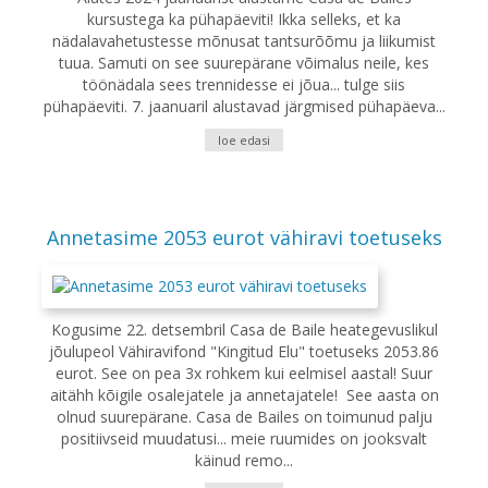
kursustega ka pühapäeviti! Ikka selleks, et ka
nädalavahetustesse mõnusat tantsurõõmu ja liikumist
tuua. Samuti on see suurepärane võimalus neile, kes
töönädala sees trennidesse ei jõua... tulge siis
pühapäeviti. 7. jaanuaril alustavad järgmised pühapäeva...
loe edasi
Annetasime 2053 eurot vähiravi toetuseks
Kogusime 22. detsembril Casa de Baile heategevuslikul
jõulupeol Vähiravifond "Kingitud Elu" toetuseks 2053.86
eurot. See on pea 3x rohkem kui eelmisel aastal! Suur
aitähh kõigile osalejatele ja annetajatele! See aasta on
olnud suurepärane. Casa de Bailes on toimunud palju
positiivseid muudatusi... meie ruumides on jooksvalt
käinud remo...