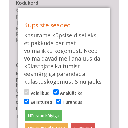
Kodukord
Stuudio sisekord
Privaatsustingimused
Tasemete kirjeldused
Küpsiste seaded
E-poe tingimused
Parkimise info
Kasutame küpsiseid selleks,
KKK
et pakkuda parimat
võimalikku kogemust. Need
võimaldavad meil analüüsida
Casa de Baile
külastajate käitumist
eesmärgiga parandada
Me pühendume lõbusale olemisele,
positiivsele seltskonnale ja
külastuskogemust Sinu jaoks
huvitavatele ning kasulikele
tantsudele. Kui mõnes meie
Vajalikud
Analüütika
talveõhtuses trennis tuled kustutada,
siis vaatab vastu säravate silmade
Eelistused
Turundus
meri, mis näitab, et oleme õigel teel!
Nõustun kõigiga
Tule ka sina meie sekka.
Nõustun valitutega
Ei nõustu