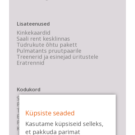
Lisateenused
Kinkekaardid
Saali rent kesklinnas
Tüdrukute õhtu pakett
Pulmatants pruutpaarile
Treenerid ja esinejad üritustele
Eratrennid
Kodukord
Stuudio sisekord
Privaatsustingimused
Tasemete kirjeldused
Küpsiste seaded
E-poe tingimused
Parkimise info
Kasutame küpsiseid selleks,
KKK
et pakkuda parimat