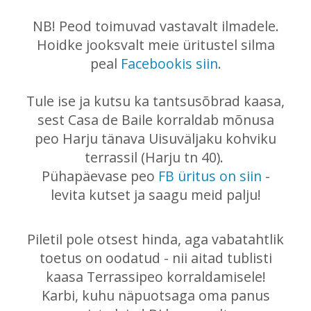
NB! Peod toimuvad vastavalt ilmadele.
Hoidke jooksvalt meie üritustel silma
peal
Facebookis siin
.
Tule ise ja kutsu ka tantsusõbrad kaasa,
sest Casa de Baile korraldab mõnusa
peo Harju tänava Uisuväljaku kohviku
terrassil (Harju tn 40).
Pühapäevase peo
FB üritus on siin
-
levita kutset ja saagu meid palju!
Piletil pole otsest hinda, aga vabatahtlik
toetus on oodatud - nii aitad tublisti
kaasa Terrassipeo korraldamisele!
Karbi, kuhu näpuotsaga oma panus