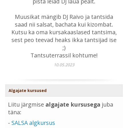
pista leiad DJ laua pealt.
Muusikat mängib DJ Raivo ja tantsida
saad nii salsat, bachata kui kizombat.
Kutsu ka oma kursakaaslased tantsima,
sest peo teevad heaks ikka tantsijad ise
;)
Tantsuterrassil kohtume!
10.05.2023
Algajate kursused
Liitu järgmise
algajate kursusega
juba
täna:
-
SALSA algkursus