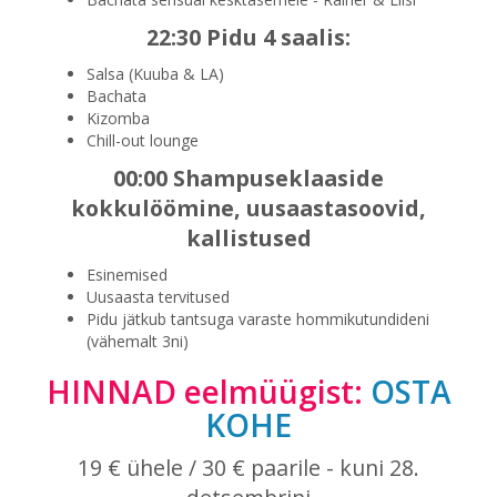
22:30 Pidu 4 saalis:
Salsa (Kuuba & LA)
Bachata
Kizomba
Chill-out lounge
00:00 Shampuseklaaside
kokkulöömine, uusaastasoovid,
kallistused
Esinemised
Uusaasta tervitused
Pidu jätkub tantsuga varaste hommikutundideni
(vähemalt 3ni)
HINNAD eelmüügist:
OSTA
KOHE
19 € ühele / 30 € paarile - kuni 28.