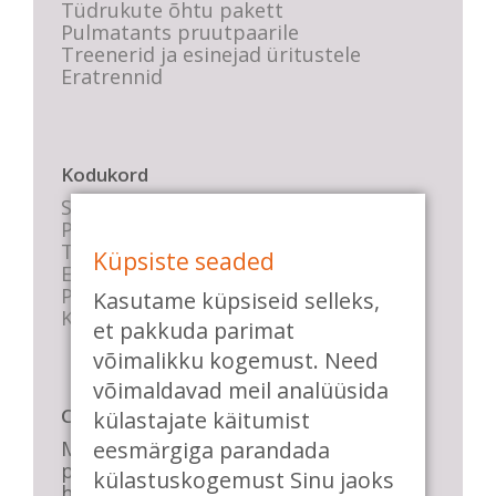
Tüdrukute õhtu pakett
Pulmatants pruutpaarile
Treenerid ja esinejad üritustele
Eratrennid
Kodukord
Stuudio sisekord
Privaatsustingimused
Tasemete kirjeldused
Küpsiste seaded
E-poe tingimused
Parkimise info
Kasutame küpsiseid selleks,
KKK
et pakkuda parimat
võimalikku kogemust. Need
võimaldavad meil analüüsida
Casa de Baile
külastajate käitumist
Me pühendume lõbusale olemisele,
eesmärgiga parandada
positiivsele seltskonnale ja
külastuskogemust Sinu jaoks
huvitavatele ning kasulikele