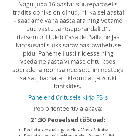
Nagu juba 16 aastat suurepäraseks
traditsiooniks on olnud, nii ka sel aastal
- saadame vana aasta ära ning võtame
uue vastu tantsupõrandal! 31.
detsembril tuleb Casa de Baile neljas
tantsusaalis üks särav aastavahetuse
pidu. Paneme ilusti riidesse ning
veedame aasta viimase õhtu koos
sõprade ja rõõmsameelsete inimestega
salsat, bachatat, kizombat ja zouki
tantsides.
Pane end üritusele kirja FB-s
Peo orienteeruv ajakava:
21:30 Peoeelsed töötoad:
Bachata sensual algajatele - Mario & Kaisa
Bachata sensual kesktasemele - Rainer & Liisi