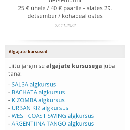
detsembrini
25 € ühele / 40 € paarile - alates 29.
detsember / kohapeal ostes
22.11.2022
Algajate kursused
Liitu järgmise
algajate kursusega
juba
täna:
-
SALSA algkursus
-
BACHATA algkursus
-
KIZOMBA algkursus
-
URBAN KIZ algkursus
-
WEST COAST SWING algkursus
-
ARGENTIINA TANGO algkursus