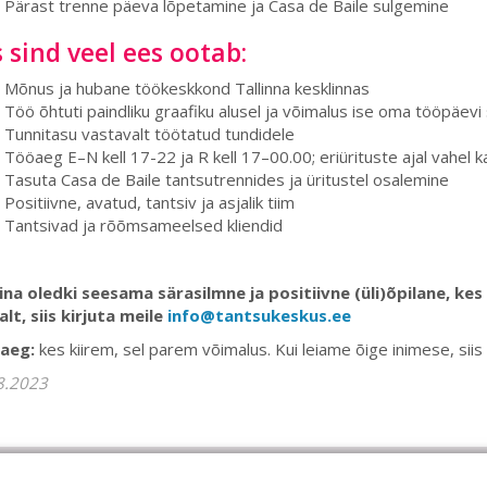
Pärast trenne päeva lõpetamine ja Casa de Baile sulgemine
 sind veel ees ootab:
Mõnus ja hubane töökeskkond Tallinna kesklinnas
Töö õhtuti paindliku graafiku alusel ja võimalus ise oma tööpäevi 
Tunnitasu vastavalt töötatud tundidele
Tööaeg E–N kell 17-22 ja R kell 17–00.00; eriürituste ajal vahel k
Tasuta Casa de Baile tantsutrennides ja üritustel osalemine
Positiivne, avatud, tantsiv ja asjalik tiim
Tantsivad ja rõõmsameelsed kliendid
sina oledki seesama särasilmne ja positiivne (üli)õpilane, ke
lt, siis kirjuta meile
info@tantsukeskus.ee
aeg:
kes kiirem, sel parem võimalus. Kui leiame õige inimese, siis 
8.2023