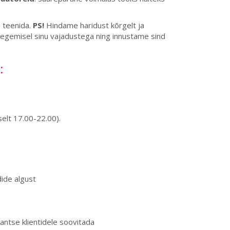
a teenida.
PS!
Hindame haridust kõrgelt ja
egemisel sinu vajadustega ning innustame sind
:
selt 17.00-22.00).
ide algust
tantse klientidele soovitada