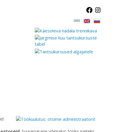
id
raatoreid
. Suurepärane võimalus tööks näiteks