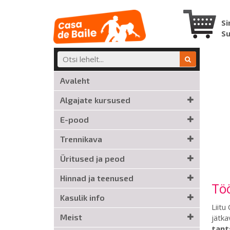
Si
S
Avaleht
Algajate kursused
E-pood
Trennikava
Üritused ja peod
Hinnad ja teenused
Töö
Kasulik info
Liitu
Meist
jätka
tant