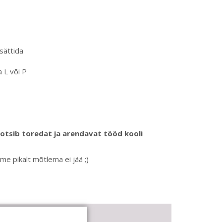
sättida
a L või P
s otsib toredat ja arendavat tööd kooli
me pikalt mõtlema ei jää ;)