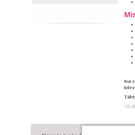
Mis
Kui 
kõrva
Täht
16.0