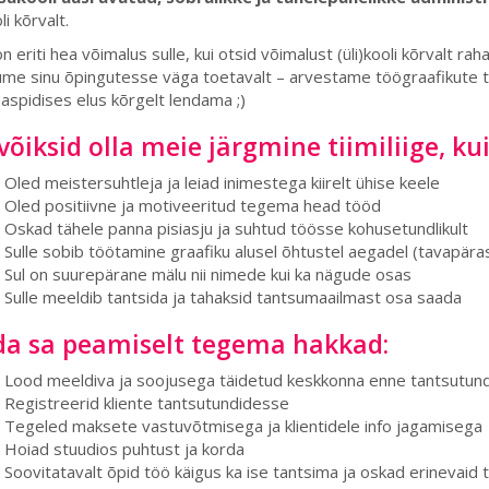
oli kõrvalt.
n eriti hea võimalus sulle, kui otsid võimalust (üli)kooli kõrvalt rah
me sinu õpingutesse väga toetavalt – arvestame töögraafikute t
aspidises elus kõrgelt lendama ;)
võiksid olla meie järgmine tiimiliige, kui
Oled meistersuhtleja ja leiad inimestega kiirelt ühise keele
Oled positiivne ja motiveeritud tegema head tööd
Oskad tähele panna pisiasju ja suhtud töösse kohusetundlikult
Sulle sobib töötamine graafiku alusel õhtustel aegadel (tavapära
Sul on suurepärane mälu nii nimede kui ka nägude osas
Sulle meeldib tantsida ja tahaksid tantsumaailmast osa saada
da sa peamiselt tegema hakkad:
Lood meeldiva ja soojusega täidetud keskkonna enne tantsutund
Registreerid kliente tantsutundidesse
Tegeled maksete vastuvõtmisega ja klientidele info jagamisega
Hoiad stuudios puhtust ja korda
Soovitatavalt õpid töö käigus ka ise tantsima ja oskad erinevaid 