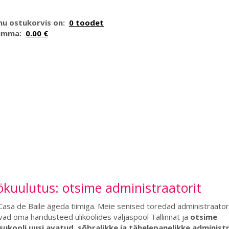
nu ostukorvis on:
0 toodet
umma:
0.00 €
kuulutus: otsime administraatorit
 Casa de Baile ägeda tiimiga. Meie senised toredad administraator
vad oma haridusteed ülikoolides väljaspool Tallinnat ja
otsime
sukooli uusi avatud, sõbralikke ja tähelepanelikke administ