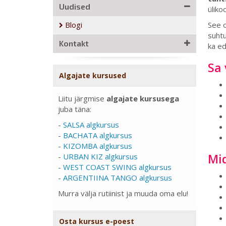
Uudised
üliko
Blogi
See o
suhtu
Kontakt
ka ed
Sa 
Algajate kursused
Liitu järgmise
algajate kursusega
juba täna:
-
SALSA algkursus
-
BACHATA algkursus
-
KIZOMBA algkursus
Mi
-
URBAN KIZ algkursus
-
WEST COAST SWING algkursus
-
ARGENTIINA TANGO algkursus
Murra välja rutiinist ja muuda oma elu!
Osta kursus e-poest