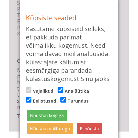
Stuudio sisekord
Privaatsustingimused
Tasemete kirjeldused
Küpsiste seaded
E-poe tingimused
Parkimise info
Kasutame küpsiseid selleks,
KKK
et pakkuda parimat
võimalikku kogemust. Need
võimaldavad meil analüüsida
Casa de Baile
külastajate käitumist
Me pühendume lõbusale olemisele,
eesmärgiga parandada
positiivsele seltskonnale ja
külastuskogemust Sinu jaoks
huvitavatele ning kasulikele
tantsudele. Kui mõnes meie
Vajalikud
Analüütika
talveõhtuses trennis tuled kustutada,
siis vaatab vastu säravate silmade
Eelistused
Turundus
meri, mis näitab, et oleme õigel teel!
Nõustun kõigiga
Tule ka sina meie sekka.
Nõustun valitutega
Ei nõustu