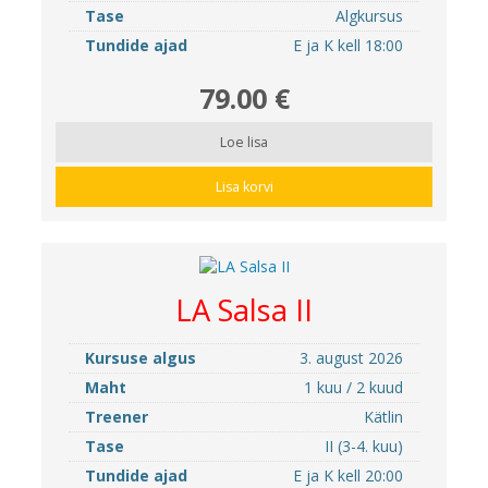
Tase
Algkursus
Tundide ajad
E ja K kell 18:00
79.00 €
Loe lisa
Lisa korvi
LA Salsa II
Kursuse algus
3. august 2026
Maht
1 kuu / 2 kuud
Treener
Kätlin
Tase
II (3-4. kuu)
Tundide ajad
E ja K kell 20:00