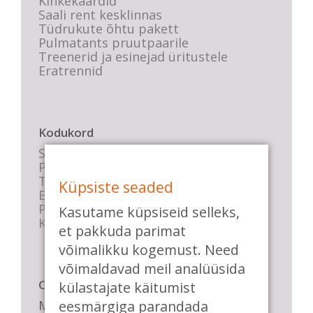
Kinkekaardid
Saali rent kesklinnas
Tüdrukute õhtu pakett
Pulmatants pruutpaarile
Treenerid ja esinejad üritustele
Eratrennid
Kodukord
Stuudio sisekord
Privaatsustingimused
Tasemete kirjeldused
Küpsiste seaded
E-poe tingimused
Parkimise info
Kasutame küpsiseid selleks,
KKK
et pakkuda parimat
võimalikku kogemust. Need
võimaldavad meil analüüsida
Casa de Baile
külastajate käitumist
Me pühendume lõbusale olemisele,
eesmärgiga parandada