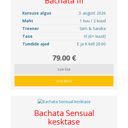
Bachata III
Kursuse algus
3. august 2026
Maht
1 kuu / 2 kuud
Treener
Siim & Sandra
Tase
III (6+ kuud)
Tundide ajad
E ja K kell 20:00
79.00 €
Loe lisa
Lisa korvi
Bachata Sensual
kesktase