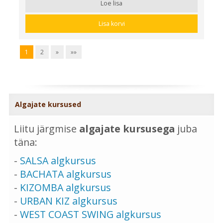
Loe lisa
Lisa korvi
1
2
»
»»
Algajate kursused
Liitu järgmise
algajate kursusega
juba
täna:
-
SALSA algkursus
-
BACHATA algkursus
-
KIZOMBA algkursus
-
URBAN KIZ algkursus
-
WEST COAST SWING algkursus