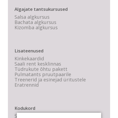
Algajate tantsukursused
Salsa algkursus
Bachata algkursus
Kizomba algkursus
Lisateenused
Kinkekaardid
Saali rent kesklinnas
Tüdrukute õhtu pakett
Pulmatants pruutpaarile
Treenerid ja esinejad üritustele
Eratrennid
Kodukord
Stuudio sisekord