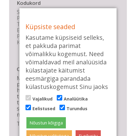
Kodukord
Stuudio sisekord
Privaatsustingimused
Tasemete kirjeldused
Küpsiste seaded
E-poe tingimused
Parkimise info
Kasutame küpsiseid selleks,
KKK
et pakkuda parimat
võimalikku kogemust. Need
võimaldavad meil analüüsida
Casa de Baile
külastajate käitumist
Me pühendume lõbusale olemisele,
eesmärgiga parandada
positiivsele seltskonnale ja
külastuskogemust Sinu jaoks
huvitavatele ning kasulikele
tantsudele. Kui mõnes meie
Vajalikud
Analüütika
talveõhtuses trennis tuled kustutada,
siis vaatab vastu säravate silmade
Eelistused
Turundus
meri, mis näitab, et oleme õigel teel!
Nõustun kõigiga
Tule ka sina meie sekka.
Nõustun valitutega
Ei nõustu