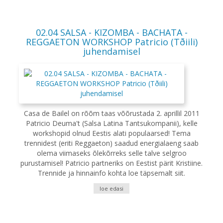
02.04 SALSA - KIZOMBA - BACHATA -
REGGAETON WORKSHOP Patricio (Tðiili)
juhendamisel
Casa de Bailel on rõõm taas võõrustada 2. aprillil 2011
Patricio Deuma't (Salsa Latina Tantsukompanii), kelle
workshopid olnud Eestis alati populaarsed! Tema
trennidest (eriti Reggaeton) saadud energialaeng saab
olema viimaseks õlekõrreks selle talve selgroo
purustamisel! Patricio partneriks on Eestist pärit Kristiine.
Trennide ja hinnainfo kohta loe täpsemalt siit.
loe edasi