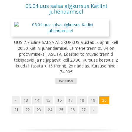
05.04 uus salsa algkursus Kätlini
juhendamisel
UUS 2-kuuline SALSA ALGKURSUS alustab 5. aprillil kell
20:30 Kätlini juhendamisel. Esimene trenn 05.04 on
proovimiseks TASUTA! Edaspidi toimuvad trennid
teisipäeviti ja neljapäeviti kell 20:30. Kursuse kestvus: 2
kuud (1 tasuta + 15 trenni), 2x nädalas. Kursuse hind:
74.90€
loe edasi
«
13
14
15
16
17
18
19
20
21
22
23
24
25
26
27
»