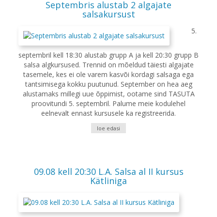
Septembris alustab 2 algajate
salsakursust
5.
septembril kell 18:30 alustab grupp A ja kell 20:30 grupp B
salsa algkursused. Trennid on mõeldud täiesti algajate
tasemele, kes ei ole varem kasvõi kordagi salsaga ega
tantsimisega kokku puutunud. September on hea aeg
alustamaks millegi uue õppimist, ootame sind TASUTA
proovitundi 5. septembril. Palume meie kodulehel
eelnevalt ennast kursusele ka registreerida.
loe edasi
09.08 kell 20:30 L.A. Salsa al II kursus
Kätliniga