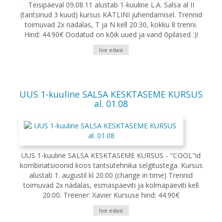
Teisipäeval 09.08.11 alustab 1-kuuline L.A. Salsa al II
(tantsinud 3 kuud) kursus KÄTLINI juhendamisel. Trennid
toimuvad 2x nädalas, T ja N kell 20:30, kokku 8 trenni.
Hind: 44.90€ Oodatud on kõik uued ja vand õpilased :)!
loe edasi
UUS 1-kuuline SALSA KESKTASEME KURSUS
al. 01.08
UUS 1-kuuline SALSA KESKTASEME KURSUS - "COOL"id
kombinatsioonid koos tantsutehnika selgitustega. Kursus
alustab 1. augustil kl 20:00 (change in time) Trennid
toimuvad 2x nädalas, esmaspäeviti ja kolmapäeviti kell
20:00. Treener: Xavier Kursuse hind: 44.90€
loe edasi