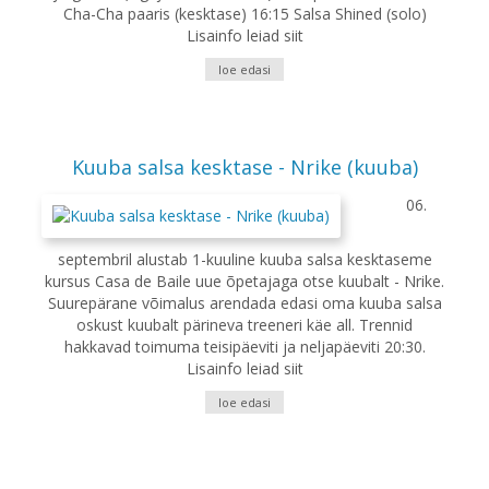
Cha-Cha paaris (kesktase) 16:15 Salsa Shined (solo)
Lisainfo leiad siit
loe edasi
Kuuba salsa kesktase - Nrike (kuuba)
06.
septembril alustab 1-kuuline kuuba salsa kesktaseme
kursus Casa de Baile uue õpetajaga otse kuubalt - Nrike.
Suurepärane võimalus arendada edasi oma kuuba salsa
oskust kuubalt pärineva treeneri käe all. Trennid
hakkavad toimuma teisipäeviti ja neljapäeviti 20:30.
Lisainfo leiad siit
loe edasi