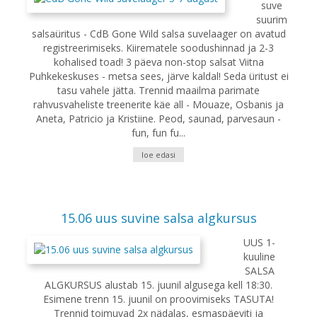
suve
suurim
salsaüritus - CdB Gone Wild salsa suvelaager on avatud
registreerimiseks. Kiirematele soodushinnad ja 2-3
kohalised toad! 3 päeva non-stop salsat Viitna
Puhkekeskuses - metsa sees, järve kaldal! Seda üritust ei
tasu vahele jätta. Trennid maailma parimate
rahvusvaheliste treenerite käe all - Mouaze, Osbanis ja
Aneta, Patricio ja Kristiine. Peod, saunad, parvesaun -
fun, fun fu...
loe edasi
15.06 uus suvine salsa algkursus
UUS 1-
kuuline
SALSA
ALGKURSUS alustab 15. juunil algusega kell 18:30.
Esimene trenn 15. juunil on proovimiseks TASUTA!
Trennid toimuvad 2x nädalas, esmaspäeviti ja