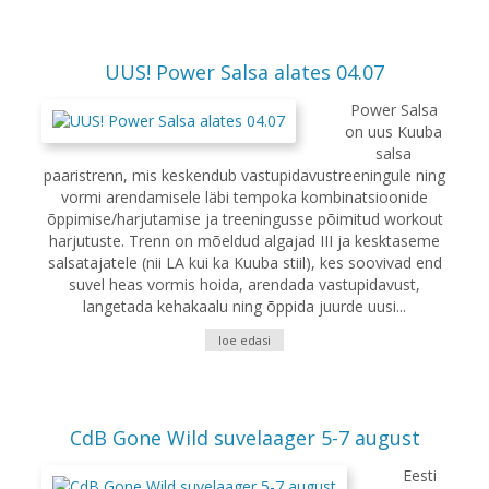
UUS! Power Salsa alates 04.07
Power Salsa
on uus Kuuba
salsa
paaristrenn, mis keskendub vastupidavustreeningule ning
vormi arendamisele läbi tempoka kombinatsioonide
õppimise/harjutamise ja treeningusse põimitud workout
harjutuste. Trenn on mõeldud algajad III ja kesktaseme
salsatajatele (nii LA kui ka Kuuba stiil), kes soovivad end
suvel heas vormis hoida, arendada vastupidavust,
langetada kehakaalu ning õppida juurde uusi...
loe edasi
CdB Gone Wild suvelaager 5-7 august
Eesti