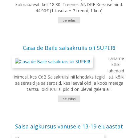
kolmapäeviti kell 18:30. Treener: ANDRE Kursuse hind:
44.90€ (1 tasuta + 7 trenni, 1 kuu)
loe edasi
Casa de Baile salsakruiis oli SUPER!
Täname
kõiki
lahedaid
inimesi, kes CdB Salsakruiisi nii lahedaks tegid... s.t. kõiki
salserasid ja salserosid, kes laeval olid ja koos meiega
tantsu lõid! Kruiisi pildid on üleval galerii all!
loe edasi
Salsa algkursus vanusele 13-19 eluaastat