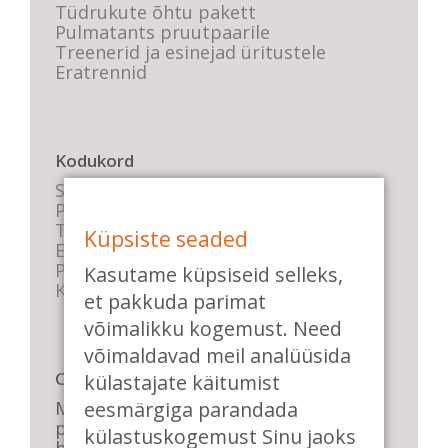
Tüdrukute õhtu pakett
Pulmatants pruutpaarile
Treenerid ja esinejad üritustele
Eratrennid
Kodukord
Stuudio sisekord
Privaatsustingimused
Tasemete kirjeldused
Küpsiste seaded
E-poe tingimused
Parkimise info
Kasutame küpsiseid selleks,
KKK
et pakkuda parimat
võimalikku kogemust. Need
võimaldavad meil analüüsida
Casa de Baile
külastajate käitumist
eesmärgiga parandada
Me pühendume lõbusale olemisele,
positiivsele seltskonnale ja
külastuskogemust Sinu jaoks