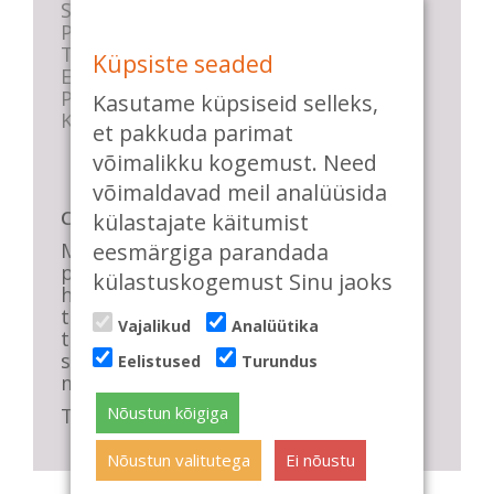
Stuudio sisekord
Privaatsustingimused
Tasemete kirjeldused
Küpsiste seaded
E-poe tingimused
Parkimise info
Kasutame küpsiseid selleks,
KKK
et pakkuda parimat
võimalikku kogemust. Need
võimaldavad meil analüüsida
Casa de Baile
külastajate käitumist
Me pühendume lõbusale olemisele,
eesmärgiga parandada
positiivsele seltskonnale ja
külastuskogemust Sinu jaoks
huvitavatele ning kasulikele
tantsudele. Kui mõnes meie
Vajalikud
Analüütika
talveõhtuses trennis tuled kustutada,
siis vaatab vastu säravate silmade
Eelistused
Turundus
meri, mis näitab, et oleme õigel teel!
Nõustun kõigiga
Tule ka sina meie sekka.
Nõustun valitutega
Ei nõustu