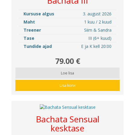
Bachata III
Kursuse algus
3. august 2026
Maht
1 kuu / 2 kuud
Treener
Siim & Sandra
Tase
III (6+ kuud)
Tundide ajad
E ja K kell 20:00
79.00 €
Loe lisa
Lisa korvi
Bachata Sensual
kesktase