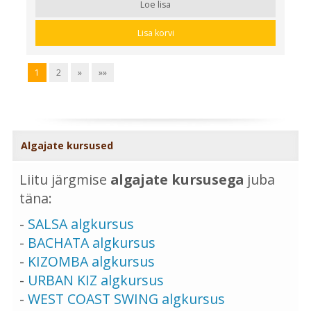
Loe lisa
Lisa korvi
1
2
»
»»
Algajate kursused
Liitu järgmise
algajate kursusega
juba
täna:
-
SALSA algkursus
-
BACHATA algkursus
-
KIZOMBA algkursus
-
URBAN KIZ algkursus
-
WEST COAST SWING algkursus