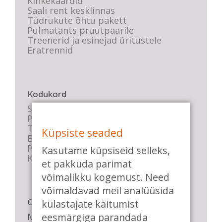
Kinkekaardid
Saali rent kesklinnas
Tüdrukute õhtu pakett
Pulmatants pruutpaarile
Treenerid ja esinejad üritustele
Eratrennid
Kodukord
Stuudio sisekord
Privaatsustingimused
Tasemete kirjeldused
Küpsiste seaded
E-poe tingimused
Parkimise info
Kasutame küpsiseid selleks,
KKK
et pakkuda parimat
võimalikku kogemust. Need
võimaldavad meil analüüsida
Casa de Baile
külastajate käitumist
Me pühendume lõbusale olemisele,
eesmärgiga parandada