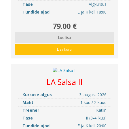
Tase
Algkursus
Tundide ajad
E ja K kell 18:00
79.00 €
Loe lisa
Lisa korvi
LA Salsa II
Kursuse algus
3. august 2026
Maht
1 kuu / 2 kuud
Treener
Kätlin
Tase
II (3-4. kuu)
Tundide ajad
E ja K kell 20:00