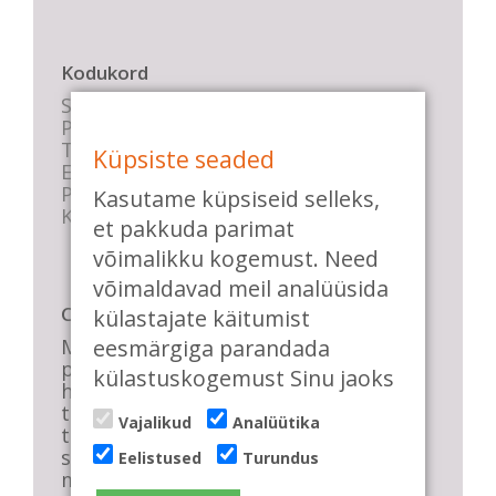
Kodukord
Stuudio sisekord
Privaatsustingimused
Tasemete kirjeldused
Küpsiste seaded
E-poe tingimused
Parkimise info
Kasutame küpsiseid selleks,
KKK
et pakkuda parimat
võimalikku kogemust. Need
võimaldavad meil analüüsida
Casa de Baile
külastajate käitumist
eesmärgiga parandada
Me pühendume lõbusale olemisele,
positiivsele seltskonnale ja
külastuskogemust Sinu jaoks
huvitavatele ning kasulikele
tantsudele. Kui mõnes meie
Vajalikud
Analüütika
talveõhtuses trennis tuled kustutada,
siis vaatab vastu säravate silmade
Eelistused
Turundus
meri, mis näitab, et oleme õigel teel!