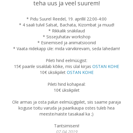
teha uus ja veel suurem!
* Pidu Suurel Reedel, 19. aprillil 22:00-4:00
* 4 saali tulvil Salsat, Bachata, Kizombat ja muud!
* Rikkalik snäkilaud
* Sissejuhatav workshop
* Esinemised ja animatsioonid
* Vaata riidekapp üle: mida värvikirevam, seda lahedam!
Pileti hind eelmüügist:
15€ paarile sisaldab kõike, mis ülal kirjas
OSTAN KOHE
10€ üksikpilet
OSTAN KOHE
Pileti hind kohapeal:
10€ üksikpilet
Ole armas ja osta palun eelmüügipilet, siis saame paraja
koguse toitu varuda ja paarikaupa ostes tuleb hea
meeste/naiste tasakaal ka ;)
Tantsimiseni!
07.04.2019