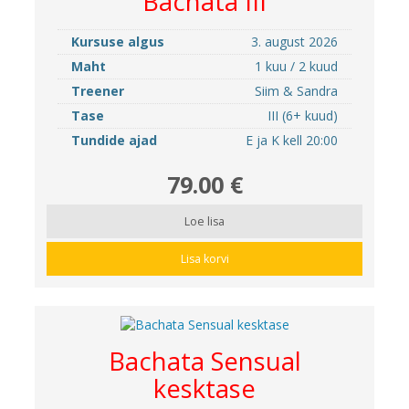
Bachata III
Kursuse algus
3. august 2026
Maht
1 kuu / 2 kuud
Treener
Siim & Sandra
Tase
III (6+ kuud)
Tundide ajad
E ja K kell 20:00
79.00 €
Loe lisa
Lisa korvi
Bachata Sensual
kesktase