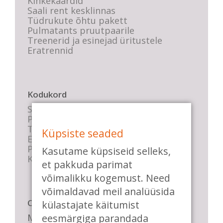
Kinkekaardid
Saali rent kesklinnas
Tüdrukute õhtu pakett
Pulmatants pruutpaarile
Treenerid ja esinejad üritustele
Eratrennid
Kodukord
Stuudio sisekord
Privaatsustingimused
Tasemete kirjeldused
Küpsiste seaded
E-poe tingimused
Parkimise info
Kasutame küpsiseid selleks,
KKK
et pakkuda parimat
võimalikku kogemust. Need
võimaldavad meil analüüsida
Casa de Baile
külastajate käitumist
Me pühendume lõbusale olemisele,
eesmärgiga parandada