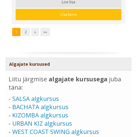
Loe lisa
Lisa korvi
1
2
»
»»
Algajate kursused
Liitu järgmise
algajate kursusega
juba
täna:
-
SALSA algkursus
-
BACHATA algkursus
-
KIZOMBA algkursus
-
URBAN KIZ algkursus
-
WEST COAST SWING algkursus