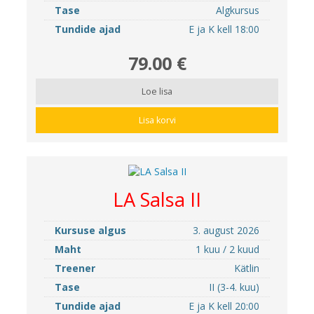
Tase
Algkursus
Tundide ajad
E ja K kell 18:00
79.00 €
Loe lisa
Lisa korvi
LA Salsa II
Kursuse algus
3. august 2026
Maht
1 kuu / 2 kuud
Treener
Kätlin
Tase
II (3-4. kuu)
Tundide ajad
E ja K kell 20:00