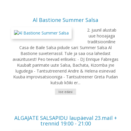
Al Bastione Summer Salsa
2. juunil alustab
uue hooajaga
traditsiooniline
Casa de Baile Salsa pidude sari: Summer Salsa Al
Bastione suveterrassil. Tule ja saa osa lahedast
avaüritusest! Peo teevad eriliseks: - DJ Enrique Fabregas
Kuubalt parimate uute Salsa, Bachata, Kizomba jne
lugudega - Tantsutreenerid Andre & Helena esinevad
Kuuba improvisatsiooniga - Tantsutreener Greta Pudan
kutsub kõiki er...
loe edasi
ALGAJATE SALSAPIDU laupäeval 23.mail +
trennid 19:00 - 21:00