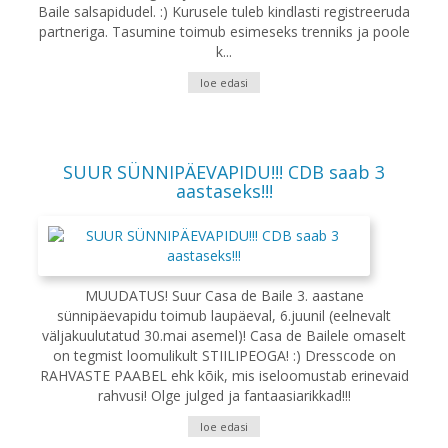
Baile salsapidudel. :) Kurusele tuleb kindlasti registreeruda
partneriga. Tasumine toimub esimeseks trenniks ja poole
k...
loe edasi
SUUR SÜNNIPÄEVAPIDU!!! CDB saab 3
aastaseks!!!
MUUDATUS! Suur Casa de Baile 3. aastane
sünnipäevapidu toimub laupäeval, 6.juunil (eelnevalt
väljakuulutatud 30.mai asemel)! Casa de Bailele omaselt
on tegmist loomulikult STIILIPEOGA! :) Dresscode on
RAHVASTE PAABEL ehk kõik, mis iseloomustab erinevaid
rahvusi! Olge julged ja fantaasiarikkad!!!
loe edasi