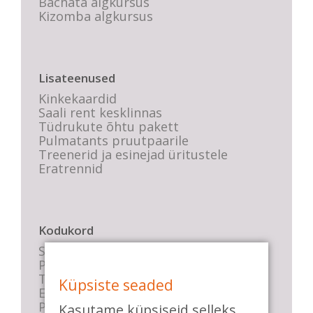
Bachata algkursus
Kizomba algkursus
Lisateenused
Kinkekaardid
Saali rent kesklinnas
Tüdrukute õhtu pakett
Pulmatants pruutpaarile
Treenerid ja esinejad üritustele
Eratrennid
Kodukord
Stuudio sisekord
Privaatsustingimused
Tasemete kirjeldused
Küpsiste seaded
E-poe tingimused
Parkimise info
Kasutame küpsiseid selleks,