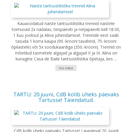
Kauaoodatud naiste tantsustilistika trennid naistele
toimuvad 2x nädalas, teispäeviti ja neljapäeviti kell 18:30,
1 kuu jooksul ja Alina juhendamisel. Trennide eest saab
tasuda 1 korra kaupa (90.-krooni tavahind, 75.-krooni
õpilastele) või 5x soodukaardiga (350.-krooni). Trennid on
mõeldud tasmetele algajad ja algajad II ja III. Alina on
kunagine Casa de Baile tantsustilistika õpetaja, kes ...
loe edasi
TARTU: 20.juuni, CdB kolib üheks päevaks
Tartusse! Täiendatud.
CdB kolib üheks päevaks Tartusse! Laupäeval 20. juunil