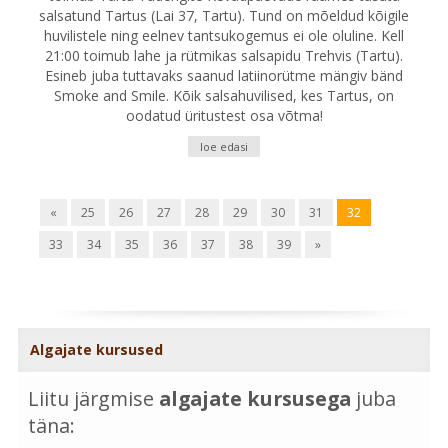
salsatund Tartus (Lai 37, Tartu). Tund on mõeldud kõigile
huvilistele ning eelnev tantsukogemus ei ole oluline. Kell
21:00 toimub lahe ja rütmikas salsapidu Trehvis (Tartu).
Esineb juba tuttavaks saanud latiinorütme mängiv bänd
Smoke and Smile. Kõik salsahuvilised, kes Tartus, on
oodatud üritustest osa võtma!
loe edasi
«
25
26
27
28
29
30
31
32
33
34
35
36
37
38
39
»
Algajate kursused
Liitu järgmise
algajate kursusega
juba
täna: