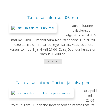
Tartu salsakursus 05. mai
Tartu 1-kuuline
salsakursus
algajatele alustab 5.
mail kell 20:00. Trennid toimuvad 2x nädalas T ja N kell
20:00 Lai tn. 37, Tartu. Lugege lisa siit. Edasijõudnute
kursus toimub T ja N kell 21:00. Edasijõudnute kursus on
samuti 1-kuuline.
loe edasi
Tasuta salsatund Tartus ja salsapidu
30. aprillil
kell
20:00
toimub Tartu Tudengite Kevadpäevade raames tasuta