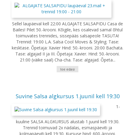
Sellel laupäeval kell 22:00 ALGAJATE SALSAPIDU Casa de
Bailes! Pilet 50.-krooni. Kõigile, kes osalevad samal õhtul
toimuvates trennides, sissepääs salsapeole TASUTA!
Trennid: 19:00 L.A. Salsa Cool Moves & Styling. Tase:
kesktase. Õpetaja: Xavier Hind: 50.-krooni. 20:00 Bachata.
Tase: algajad II ja III. Õpetaja: Xavier. Hind: 50.-krooni.
21:00 (väike saal) Cha-cha. Tase: algajad. Õpeta...
loe edasi
Suvine Salsa algkursus 1.juunil kell 19:30
1-
kuuline SALSA ALGKURSUS alustab 1.juunil kell 19:30.
Trennid toimuvad 2x nädalas, esmaspäeviti ja
kolmapäeviti kell 19:30. Kursuse hind: 600.-krooni.