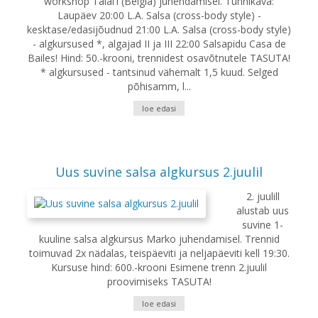
workshop Talal'i (Belgia) juhendamisel. Tunnikava:
Laupäev 20:00 L.A. Salsa (cross-body style) -
kesktase/edasijõudnud 21:00 L.A. Salsa (cross-body style)
- algkursused *, algajad II ja III 22:00 Salsapidu Casa de
Bailes! Hind: 50.-krooni, trennidest osavõtnutele TASUTA!
* algkursused - tantsinud vähemalt 1,5 kuud. Selged
põhisamm, l...
loe edasi
Uus suvine salsa algkursus 2.juulil
2. juulill
alustab uus
suvine 1-
kuuline salsa algkursus Marko juhendamisel. Trennid
toimuvad 2x nädalas, teispäeviti ja neljapäeviti kell 19:30.
Kursuse hind: 600.-krooni Esimene trenn 2.juulil
proovimiseks TASUTA!
loe edasi