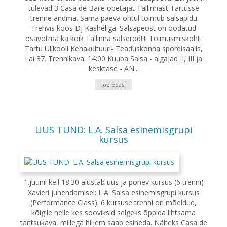
tulevad 3 Casa de Baile õpetajat Tallinnast Tartusse
trenne andma. Sama päeva õhtul toimub salsapidu
Trehvis koos Dj Kashéliga. Salsapeost on oodatud
osavõtma ka kõik Tallinna salserod!!!! Toimusmiskoht:
Tartu Ülikooli Kehakultuuri- Teaduskonna spordisaalis,
Lai 37. Trennikava: 14:00 Kuuba Salsa - algajad II, III ja
kesktase - AN...
loe edasi
UUS TUND: L.A. Salsa esinemisgrupi
kursus
1.juunil kell 18:30 alustab uus ja põnev kursus (6 trenni)
Xavieri juhendamisel: L.A. Salsa esinemisgrupi kursus
(Performance Class). 6 kursuse trenni on mõeldud,
kõigile neile kes sooviksid selgeks õppida lihtsama
tantsukava, millega hiljem saab esineda. Näiteks Casa de