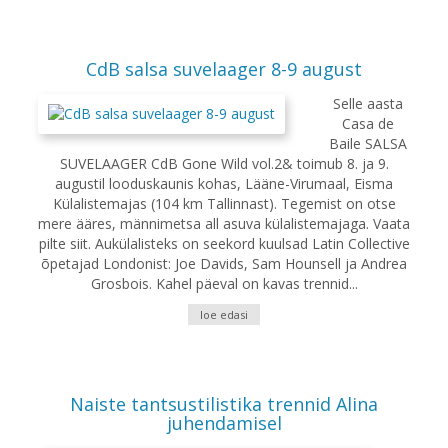
CdB salsa suvelaager 8-9 august
Selle aasta
Casa de
Baile SALSA
SUVELAAGER CdB Gone Wild vol.2& toimub 8. ja 9.
augustil looduskaunis kohas, Lääne-Virumaal, Eisma
Külalistemajas (104 km Tallinnast). Tegemist on otse
mere ääres, männimetsa all asuva külalistemajaga. Vaata
pilte siit. Aukülalisteks on seekord kuulsad Latin Collective
õpetajad Londonist: Joe Davids, Sam Hounsell ja Andrea
Grosbois. Kahel päeval on kavas trennid...
loe edasi
Naiste tantsustilistika trennid Alina
juhendamisel