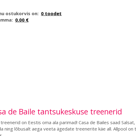
nu ostukorvis on:
0 toodet
umma:
0.00 €
a de Baile tantsukeskuse treenerid
treenerid on Eestis oma ala parimad! Casa de Bailes saad Salsat, 
a ning lõbusalt aega veeta ägedate treenerite käe all. Allpool on t
: