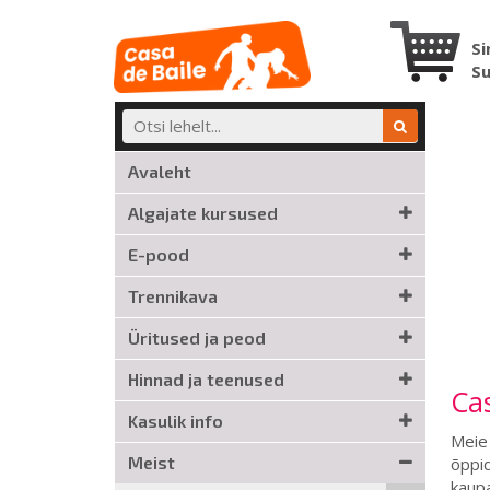
Si
S
Avaleht
Algajate kursused
E-pood
Trennikava
Üritused ja peod
Hinnad ja teenused
Cas
Kasulik info
Meie 
Meist
õppid
kaupa