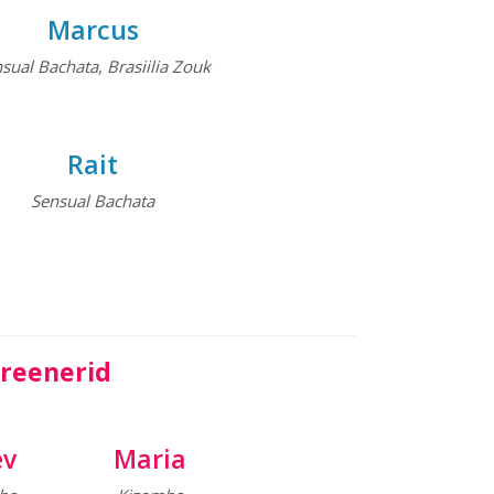
Marcus
sual Bachata, Brasiilia Zouk
Rait
Sensual
Bachata
treenerid
ev
Maria