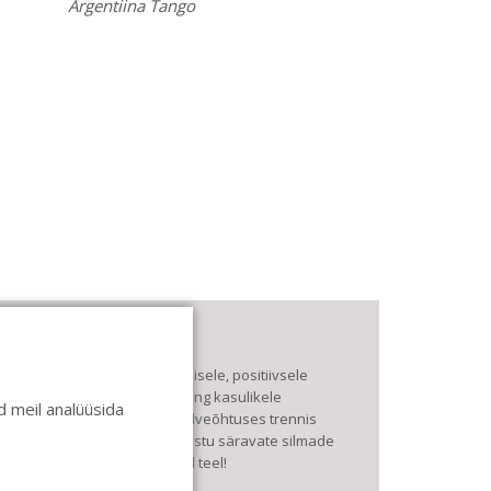
Argentiina Tango
asa de Baile
e pühendume lõbusale olemisele, positiivsele
eltskonnale ja huvitavatele ning kasulikele
 meil analüüsida
antsudele. Kui mõnes meie talveõhtuses trennis
uled kustutada, siis vaatab vastu säravate silmade
eri, mis näitab, et oleme õigel teel!