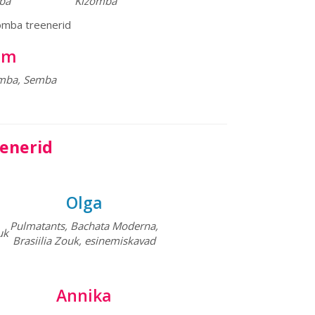
ba
Kizomba
om
omba, Semba
enerid
Olga
Pulmatants, Bachata Moderna,
uk
Brasiilia Zouk, esinemiskavad
Annika