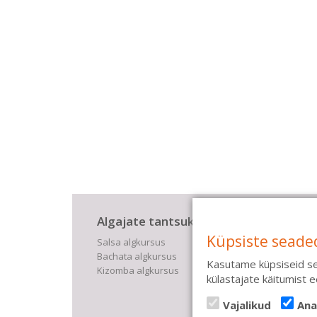
Algajate tantsukursused
Lis
Küpsiste seade
Salsa algkursus
Kinke
Bachata algkursus
Saali
Kasutame küpsiseid se
Kizomba algkursus
Tüdru
külastajate käitumist
Pulma
Treene
Vajalikud
Ana
Eratr