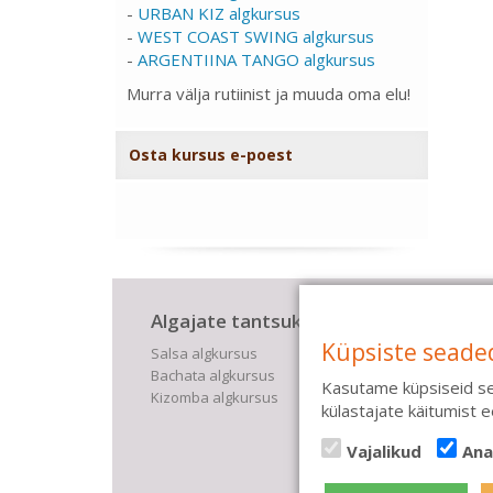
-
URBAN KIZ algkursus
-
WEST COAST SWING algkursus
-
ARGENTIINA TANGO algkursus
Murra välja rutiinist ja muuda oma elu!
Osta kursus e-poest
Algajate tantsukursused
Lis
Küpsiste seade
Salsa algkursus
Kinke
Bachata algkursus
Saali
Kasutame küpsiseid se
Kizomba algkursus
Tüdru
külastajate käitumist
Pulma
Treene
Vajalikud
Ana
Eratr