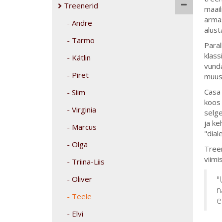
Treenerid
maail
armas
Andre
alust
Tarmo
Paral
klass
Kätlin
vunda
Piret
muusi
Casa 
Siim
koos 
Virginia
selge
ja ke
Marcus
"dial
Olga
Treen
viimi
Triina-Liis
"
Oliver
n
Teele
e
Elvi