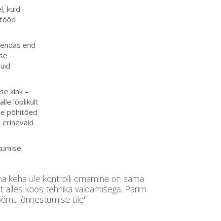
l, kuid
itööd
äiendas end
use
uid
se kink –
lle lõplikult
ise põhitõed
t erinevaid
ikumise
oma keha üle kontrolli omamine on sama
lt alles koos tehnika valdamisega. Parim
 rõõmu õnnestumise üle"