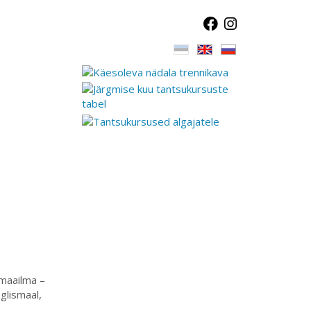
 maailma –
glismaal,