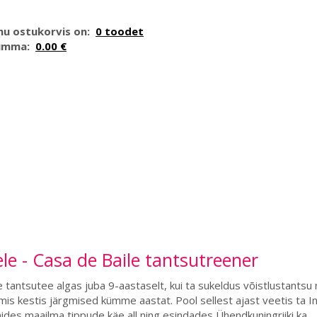
nu ostukorvis on:
0 toodet
umma:
0.00 €
le - Casa de Baile tantsutreener
 tantsutee algas juba 9-aastaselt, kui ta sukeldus võistlustantsu
 mis kestis järgmised kümme aastat. Pool sellest ajast veetis ta In
ides maailma tippude käe all ning esindades Ühendkuningriiki ka