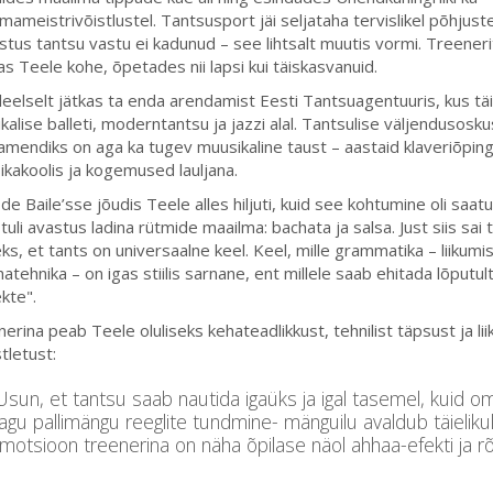
mameistrivõistlustel. Tantsusport jäi seljataha tervislikel põhjuste
tus tantsu vastu ei kadunud – see lihtsalt muutis vormi. Treener
as Teele kohe, õpetades nii lapsi kui täiskasvanuid.
leelselt jätkas ta enda arendamist Eesti Tantsuagentuuris, kus t
ikalise balleti, moderntantsu ja jazzi alal. Tantsulise väljendusosk
mendiks on aga ka tugev muusikaline taust – aastaid klaveriõping
kakoolis ja kogemused lauljana.
de Baile’sse jõudis Teele alles hiljuti, kuid see kohtumine oli saatu
tuli avastus ladina rütmide maailma: bachata ja salsa. Just siis sai ta
ks, et tants on universaalne keel. Keel, mille grammatika – liikum
hatehnika – on igas stiilis sarnane, ent millele saab ehitada lõputul
ekte".
erina peab Teele oluliseks kehateadlikkust, tehnilist täpsust ja li
stletust:
Usun, et tantsu saab nautida igaüks ja igal tasemel, kuid 
agu pallimängu reeglite tundmine- mänguilu avaldub täieliku
motsioon treenerina on näha õpilase näol ahhaa-efekti ja