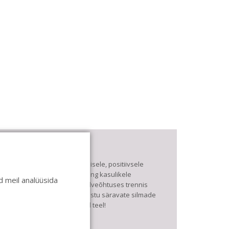
asa de Baile
e pühendume lõbusale olemisele, positiivsele
eltskonnale ja huvitavatele ning kasulikele
 meil analüüsida
antsudele. Kui mõnes meie talveõhtuses trennis
uled kustutada, siis vaatab vastu säravate silmade
eri, mis näitab, et oleme õigel teel!
ule ka sina meie sekka.