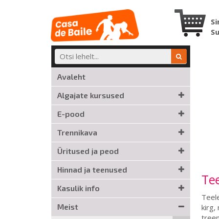
Si
S
Avaleht
Algajate kursused
E-pood
Trennikava
Üritused ja peod
Hinnad ja teenused
Tee
Kasulik info
Teele
Meist
kirg,
treen