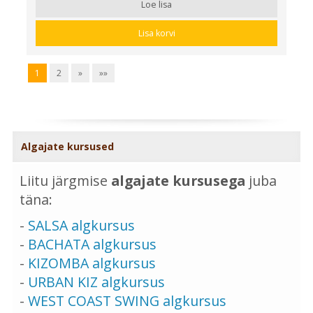
Loe lisa
Lisa korvi
1
2
»
»»
Algajate kursused
Liitu järgmise
algajate kursusega
juba
täna:
-
SALSA algkursus
-
BACHATA algkursus
-
KIZOMBA algkursus
-
URBAN KIZ algkursus
-
WEST COAST SWING algkursus