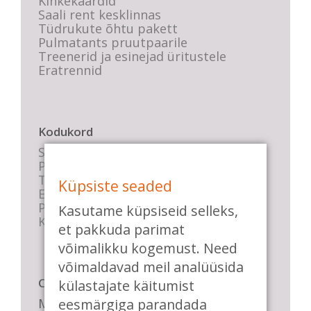
Kinkekaardid
Saali rent kesklinnas
Tüdrukute õhtu pakett
Pulmatants pruutpaarile
Treenerid ja esinejad üritustele
Eratrennid
Kodukord
Stuudio sisekord
Privaatsustingimused
Tasemete kirjeldused
Küpsiste seaded
E-poe tingimused
Parkimise info
Kasutame küpsiseid selleks,
KKK
et pakkuda parimat
võimalikku kogemust. Need
võimaldavad meil analüüsida
Casa de Baile
külastajate käitumist
Me pühendume lõbusale olemisele,
eesmärgiga parandada