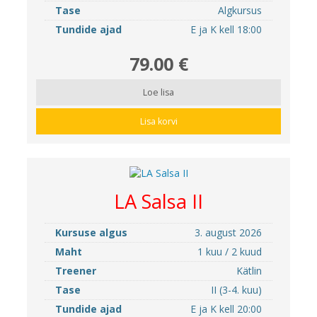
Tase
Algkursus
Tundide ajad
E ja K kell 18:00
79.00 €
Loe lisa
Lisa korvi
LA Salsa II
Kursuse algus
3. august 2026
Maht
1 kuu / 2 kuud
Treener
Kätlin
Tase
II (3-4. kuu)
Tundide ajad
E ja K kell 20:00