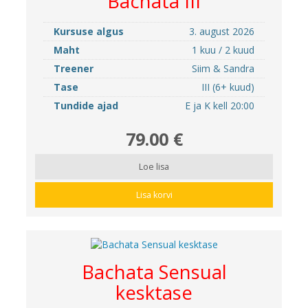
Bachata III
Kursuse algus
3. august 2026
Maht
1 kuu / 2 kuud
Treener
Siim & Sandra
Tase
III (6+ kuud)
Tundide ajad
E ja K kell 20:00
79.00 €
Loe lisa
Lisa korvi
Bachata Sensual
kesktase