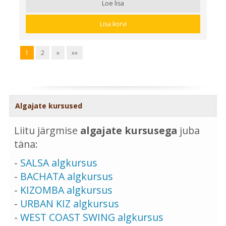
Loe lisa
Lisa korvi
1
2
»
»»
Algajate kursused
Liitu järgmise
algajate kursusega
juba
täna:
-
SALSA algkursus
-
BACHATA algkursus
-
KIZOMBA algkursus
-
URBAN KIZ algkursus
-
WEST COAST SWING algkursus