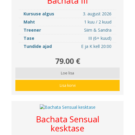
Bachata III
Kursuse algus
3. august 2026
Maht
1 kuu / 2 kuud
Treener
Siim & Sandra
Tase
III (6+ kuud)
Tundide ajad
E ja K kell 20:00
79.00 €
Loe lisa
Lisa korvi
Bachata Sensual
kesktase