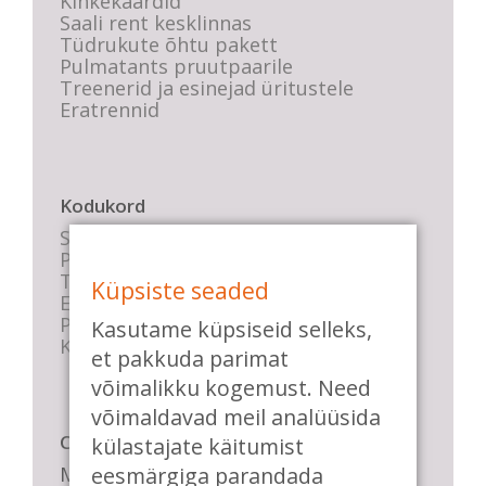
Kinkekaardid
Saali rent kesklinnas
Tüdrukute õhtu pakett
Pulmatants pruutpaarile
Treenerid ja esinejad üritustele
Eratrennid
Kodukord
Stuudio sisekord
Privaatsustingimused
Tasemete kirjeldused
Küpsiste seaded
E-poe tingimused
Parkimise info
Kasutame küpsiseid selleks,
KKK
et pakkuda parimat
võimalikku kogemust. Need
võimaldavad meil analüüsida
Casa de Baile
külastajate käitumist
Me pühendume lõbusale olemisele,
eesmärgiga parandada