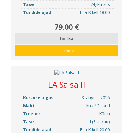
Tase
Algkursus
Tundide ajad
E ja K kell 18:00
79.00 €
Loe lisa
Lisa korvi
LA Salsa II
Kursuse algus
3. august 2026
Maht
1 kuu / 2 kuud
Treener
Kätlin
Tase
II (3-4. kuu)
Tundide ajad
E ja K kell 20:00