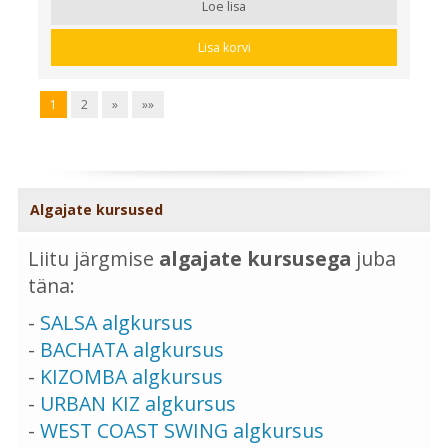
Loe lisa
Lisa korvi
1
2
»
»»
Algajate kursused
Liitu järgmise
algajate kursusega
juba
täna:
-
SALSA algkursus
-
BACHATA algkursus
-
KIZOMBA algkursus
-
URBAN KIZ algkursus
-
WEST COAST SWING algkursus