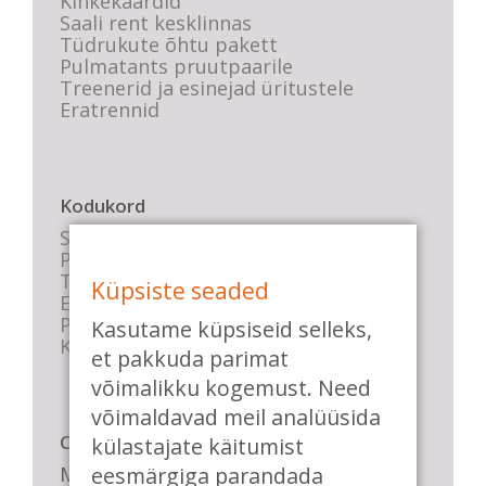
Kinkekaardid
Saali rent kesklinnas
Tüdrukute õhtu pakett
Pulmatants pruutpaarile
Treenerid ja esinejad üritustele
Eratrennid
Kodukord
Stuudio sisekord
Privaatsustingimused
Tasemete kirjeldused
Küpsiste seaded
E-poe tingimused
Parkimise info
Kasutame küpsiseid selleks,
KKK
et pakkuda parimat
võimalikku kogemust. Need
võimaldavad meil analüüsida
Casa de Baile
külastajate käitumist
Me pühendume lõbusale olemisele,
eesmärgiga parandada