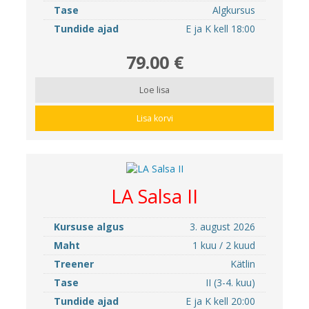
Tase
Algkursus
Tundide ajad
E ja K kell 18:00
79.00 €
Loe lisa
Lisa korvi
LA Salsa II
Kursuse algus
3. august 2026
Maht
1 kuu / 2 kuud
Treener
Kätlin
Tase
II (3-4. kuu)
Tundide ajad
E ja K kell 20:00