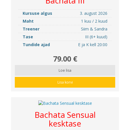
Bachata III
Kursuse algus
3. august 2026
Maht
1 kuu / 2 kuud
Treener
Siim & Sandra
Tase
III (6+ kuud)
Tundide ajad
E ja K kell 20:00
79.00 €
Loe lisa
Lisa korvi
Bachata Sensual
kesktase