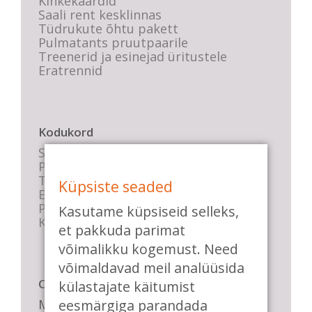
Kinkekaardid
Saali rent kesklinnas
Tüdrukute õhtu pakett
Pulmatants pruutpaarile
Treenerid ja esinejad üritustele
Eratrennid
Kodukord
Stuudio sisekord
Privaatsustingimused
Tasemete kirjeldused
Küpsiste seaded
E-poe tingimused
Parkimise info
Kasutame küpsiseid selleks,
KKK
et pakkuda parimat
võimalikku kogemust. Need
võimaldavad meil analüüsida
Casa de Baile
külastajate käitumist
Me pühendume lõbusale olemisele,
eesmärgiga parandada