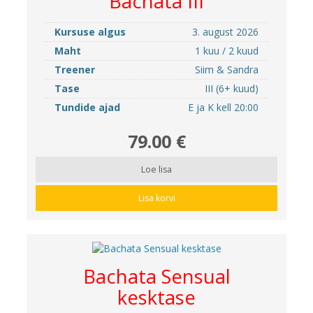
Bachata III
Kursuse algus
3. august 2026
Maht
1 kuu / 2 kuud
Treener
Siim & Sandra
Tase
III (6+ kuud)
Tundide ajad
E ja K kell 20:00
79.00 €
Loe lisa
Lisa korvi
Bachata Sensual
kesktase