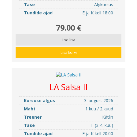
Tase
Algkursus
Tundide ajad
E ja K kell 18:00
79.00 €
Loe lisa
Lisa korvi
LA Salsa II
Kursuse algus
3. august 2026
Maht
1 kuu / 2 kuud
Treener
Kätlin
Tase
II (3-4. kuu)
Tundide ajad
E ja K kell 20:00