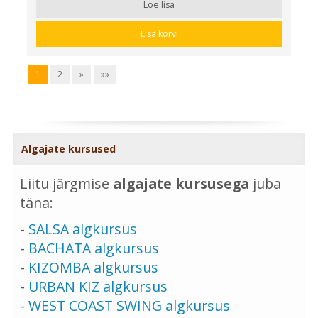
Loe lisa
Lisa korvi
1
2
»
»»
Algajate kursused
Liitu järgmise
algajate kursusega
juba
täna:
-
SALSA algkursus
-
BACHATA algkursus
-
KIZOMBA algkursus
-
URBAN KIZ algkursus
-
WEST COAST SWING algkursus