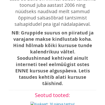
toonud juba aastast 2006 ning
nüüdseks naudivad meilt sammud
õppinud salsasõbrad tantsimist
salsapidudel pea igal nädalapäeval.
NB: Gruppide suurus on piiratud ja
varajane makse kindlustab koha.
Hind hõlmab kõiki kursuse tunde
kalendrikuu vältel.
Soodushinnad kehtivad ainult
interneti teel eelmüügist ostes
ENNE kursuse alguspäeva. Letis
tasudes kehtib alati kursuse
täishind.
Seotud tooted: