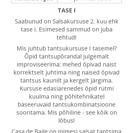
TASE I
Saabunud on Salsakursuse 2. kuu ehk
tase I. Esimesed sammud on juba
tehtud!
Mis juhtub tantsukursuse I tasemel?
Õpid tantsupõrandal julgemalt
improviseerima: mehed õpivad naist
korrektselt juhtima ning naised õpivad
tantsus kaunilt ja kergelt järgima.
Kursuse edasiarenedes õpid rütmi
kuulma ning põhitehnikatel
baseeruvaid tantsukombinatsioone
sooritama. Mis põhiline - see kõik on
lõbus!
Casa de Baile on inimesi salsat tantsima