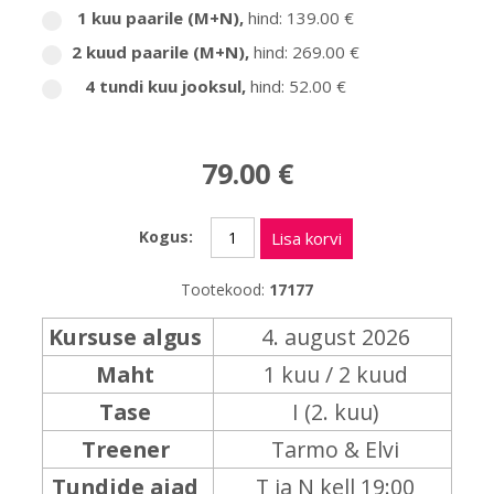
1 kuu paarile (M+N)
,
hind: 139.00 €
2 kuud paarile (M+N)
,
hind: 269.00 €
4 tundi kuu jooksul
,
hind: 52.00 €
79.00 €
Kogus:
Lisa korvi
Tootekood:
17177
Kursuse algus
4. august 2026
Maht
1 kuu / 2 kuud
Tase
I (2. kuu)
Treener
Tarmo & Elvi
Tundide ajad
T ja N kell 19:00