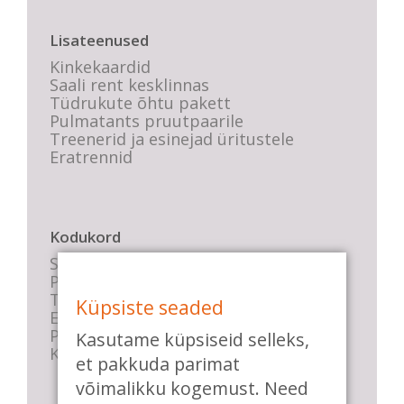
Lisateenused
Kinkekaardid
Saali rent kesklinnas
Tüdrukute õhtu pakett
Pulmatants pruutpaarile
Treenerid ja esinejad üritustele
Eratrennid
Kodukord
Stuudio sisekord
Privaatsustingimused
Tasemete kirjeldused
Küpsiste seaded
E-poe tingimused
Parkimise info
Kasutame küpsiseid selleks,
KKK
et pakkuda parimat
võimalikku kogemust. Need