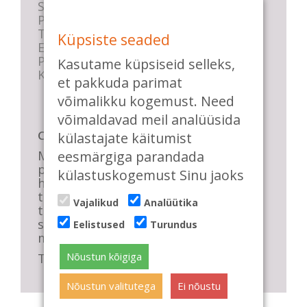
Stuudio sisekord
Privaatsustingimused
Tasemete kirjeldused
Küpsiste seaded
E-poe tingimused
Parkimise info
Kasutame küpsiseid selleks,
KKK
et pakkuda parimat
võimalikku kogemust. Need
võimaldavad meil analüüsida
Casa de Baile
külastajate käitumist
Me pühendume lõbusale olemisele,
eesmärgiga parandada
positiivsele seltskonnale ja
külastuskogemust Sinu jaoks
huvitavatele ning kasulikele
tantsudele. Kui mõnes meie
Vajalikud
Analüütika
talveõhtuses trennis tuled kustutada,
siis vaatab vastu säravate silmade
Eelistused
Turundus
meri, mis näitab, et oleme õigel teel!
Nõustun kõigiga
Tule ka sina meie sekka.
Nõustun valitutega
Ei nõustu