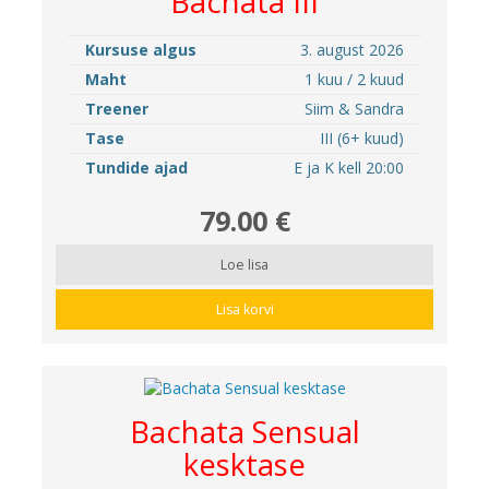
Bachata III
Kursuse algus
3. august 2026
Maht
1 kuu / 2 kuud
Treener
Siim & Sandra
Tase
III (6+ kuud)
Tundide ajad
E ja K kell 20:00
79.00 €
Loe lisa
Lisa korvi
Bachata Sensual
kesktase