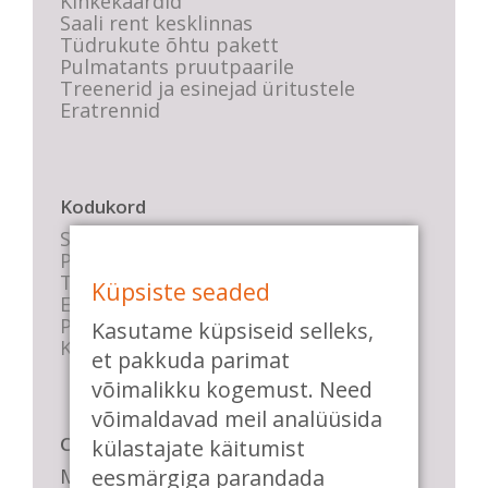
Kinkekaardid
Saali rent kesklinnas
Tüdrukute õhtu pakett
Pulmatants pruutpaarile
Treenerid ja esinejad üritustele
Eratrennid
Kodukord
Stuudio sisekord
Privaatsustingimused
Tasemete kirjeldused
Küpsiste seaded
E-poe tingimused
Parkimise info
Kasutame küpsiseid selleks,
KKK
et pakkuda parimat
võimalikku kogemust. Need
võimaldavad meil analüüsida
Casa de Baile
külastajate käitumist
Me pühendume lõbusale olemisele,
eesmärgiga parandada