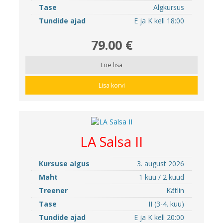
Tase
Algkursus
Tundide ajad
E ja K kell 18:00
79.00 €
Loe lisa
Lisa korvi
LA Salsa II
Kursuse algus
3. august 2026
Maht
1 kuu / 2 kuud
Treener
Kätlin
Tase
II (3-4. kuu)
Tundide ajad
E ja K kell 20:00