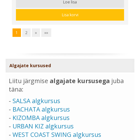
Loe lisa
Lisa korvi
1
2
»
»»
Algajate kursused
Liitu järgmise
algajate kursusega
juba
täna:
-
SALSA algkursus
-
BACHATA algkursus
-
KIZOMBA algkursus
-
URBAN KIZ algkursus
-
WEST COAST SWING algkursus