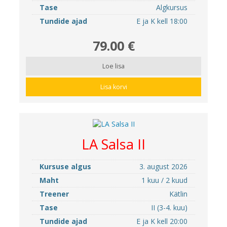
Tase
Algkursus
Tundide ajad
E ja K kell 18:00
79.00 €
Loe lisa
Lisa korvi
LA Salsa II
Kursuse algus
3. august 2026
Maht
1 kuu / 2 kuud
Treener
Kätlin
Tase
II (3-4. kuu)
Tundide ajad
E ja K kell 20:00