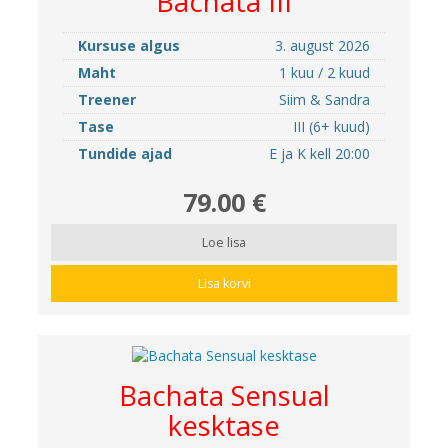
Bachata III
Kursuse algus
3. august 2026
Maht
1 kuu / 2 kuud
Treener
Siim & Sandra
Tase
III (6+ kuud)
Tundide ajad
E ja K kell 20:00
79.00 €
Loe lisa
Lisa korvi
Bachata Sensual
kesktase