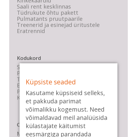
Kinkekaardid
Saali rent kesklinnas
Tüdrukute õhtu pakett
Pulmatants pruutpaarile
Treenerid ja esinejad üritustele
Eratrennid
Kodukord
Stuudio sisekord
Privaatsustingimused
Tasemete kirjeldused
Küpsiste seaded
E-poe tingimused
Parkimise info
Kasutame küpsiseid selleks,
KKK
et pakkuda parimat
võimalikku kogemust. Need
võimaldavad meil analüüsida
Casa de Baile
külastajate käitumist
Me pühendume lõbusale olemisele,
eesmärgiga parandada