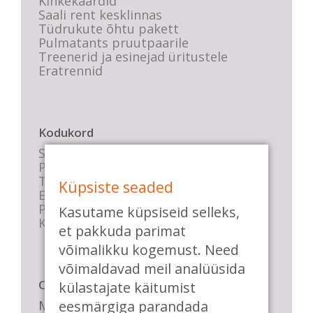
Kinkekaardid
Saali rent kesklinnas
Tüdrukute õhtu pakett
Pulmatants pruutpaarile
Treenerid ja esinejad üritustele
Eratrennid
Kodukord
Stuudio sisekord
Privaatsustingimused
Tasemete kirjeldused
Küpsiste seaded
E-poe tingimused
Parkimise info
Kasutame küpsiseid selleks,
KKK
et pakkuda parimat
võimalikku kogemust. Need
võimaldavad meil analüüsida
Casa de Baile
külastajate käitumist
Me pühendume lõbusale olemisele,
eesmärgiga parandada