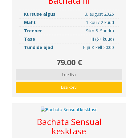
Bachata III
Kursuse algus
3. august 2026
Maht
1 kuu / 2 kuud
Treener
Siim & Sandra
Tase
III (6+ kuud)
Tundide ajad
E ja K kell 20:00
79.00 €
Loe lisa
Lisa korvi
Bachata Sensual
kesktase