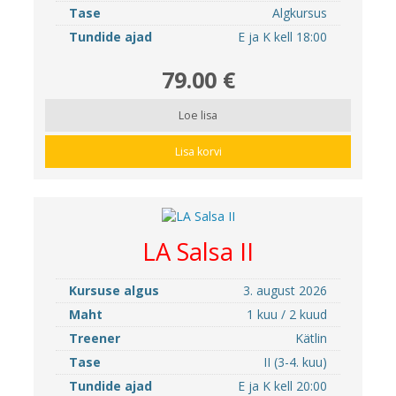
Tase
Algkursus
Tundide ajad
E ja K kell 18:00
79.00 €
Loe lisa
Lisa korvi
LA Salsa II
Kursuse algus
3. august 2026
Maht
1 kuu / 2 kuud
Treener
Kätlin
Tase
II (3-4. kuu)
Tundide ajad
E ja K kell 20:00