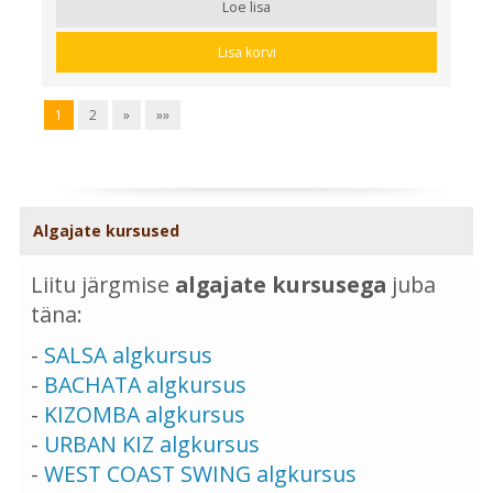
Loe lisa
Lisa korvi
1
2
»
»»
Algajate kursused
Liitu järgmise
algajate kursusega
juba
täna:
-
SALSA algkursus
-
BACHATA algkursus
-
KIZOMBA algkursus
-
URBAN KIZ algkursus
-
WEST COAST SWING algkursus