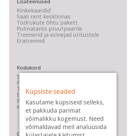
Lisateenused
Kinkekaardid
Saali rent kesklinnas
Tüdrukute õhtu pakett
Pulmatants pruutpaarile
Treenerid ja esinejad üritustele
Eratrennid
Kodukord
Stuudio sisekord
Privaatsustingimused
Tasemete kirjeldused
Küpsiste seaded
E-poe tingimused
Parkimise info
Kasutame küpsiseid selleks,
KKK
et pakkuda parimat
võimalikku kogemust. Need
võimaldavad meil analüüsida
Casa de Baile
külastajate käitumist