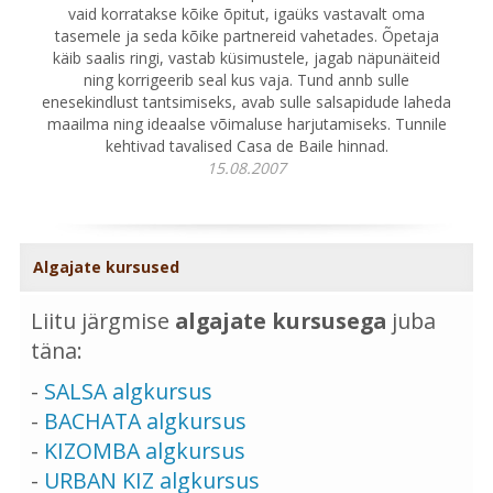
vaid korratakse kõike õpitut, igaüks vastavalt oma
tasemele ja seda kõike partnereid vahetades. Õpetaja
käib saalis ringi, vastab küsimustele, jagab näpunäiteid
ning korrigeerib seal kus vaja. Tund annb sulle
enesekindlust tantsimiseks, avab sulle salsapidude laheda
maailma ning ideaalse võimaluse harjutamiseks. Tunnile
kehtivad tavalised Casa de Baile hinnad.
15.08.2007
Algajate kursused
Liitu järgmise
algajate kursusega
juba
täna:
-
SALSA algkursus
-
BACHATA algkursus
-
KIZOMBA algkursus
-
URBAN KIZ algkursus