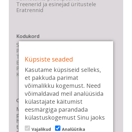
Treenerid ja esinejad üritustele
Eratrennid
Kodukord
Stuudio sisekord
Privaatsustingimused
Tasemete kirjeldused
Küpsiste seaded
E-poe tingimused
Parkimise info
Kasutame küpsiseid selleks,
KKK
et pakkuda parimat
võimalikku kogemust. Need
võimaldavad meil analüüsida
Casa de Baile
külastajate käitumist
eesmärgiga parandada
Me pühendume lõbusale olemisele,
positiivsele seltskonnale ja
külastuskogemust Sinu jaoks
huvitavatele ning kasulikele
tantsudele. Kui mõnes meie
Vajalikud
Analüütika