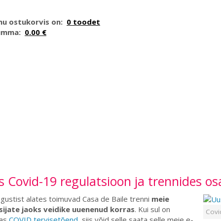
nu ostukorvis on:
0 toodet
umma:
0.00 €
 Covid-19 regulatsioon ja trennides os
gustist alates toimuvad Casa de Baile trenni
meie
sijate jaoks veidike uuenenud korras
. Kui sul on
Covi
as
COVID tervisetõend
, siis võid selle saata selle meie e-