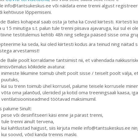
le info@tantsukeskus.ee või näidata enne trenni algust registreer
i kehtivuse lõppemiseni.
de Bailes kohapeal saab osta ja teha ka Covid kiirtesti. Kiirtesti 
 u 15 minutiga s.t. palun tule trenni piisava ajavaruga, kui sul ei o
iivne testitulemus kehtib 48h ning sellega pääsed sisse oma grupi
pteerime ka seda, kui oled kiirtesti kodus ära teinud ning näitad s
istega arvestamist!
de Baile poolt korraldame tantsimist nii, et vähendada nakkusriske
imisvõimalus kõikidele avatuna:
inimeste liikumine toimub ühelt poolt sisse / teiselt poolt välja, e
puutuks,
kui su trenn toimub ühel korrusel, palume teisele korrusele minem
võta oma jalanõud, üleriided ja kotid oma treeningsaali kaasa, ig
ventilatsiooniseadmed töötavad maksimumil.
s palume Sinult:
pese või desinfitseeri käsi enne ja pärast trenni,
tule trenni ainult tervena,
kui kahtlustad haigust, siis kirjuta meile info@tantsukeskus.ee n
kui soovid, võid kanda trennis maski.