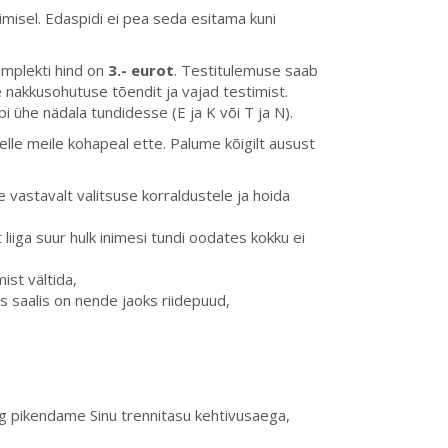
imisel. Edaspidi ei pea seda esitama kuni
komplekti hind on
3.- eurot
. Testitulemuse saab
le nakkusohutuse tõendit ja vajad testimist.
 ühe nädala tundidesse (E ja K või T ja N).
elle meile kohapeal ette. Palume kõigilt ausust
 vastavalt valitsuse korraldustele ja hoida
t liiga suur hulk inimesi tundi oodates kokku ei
ist vältida,
as saalis on nende jaoks riidepuud,
ing pikendame Sinu trennitasu kehtivusaega,