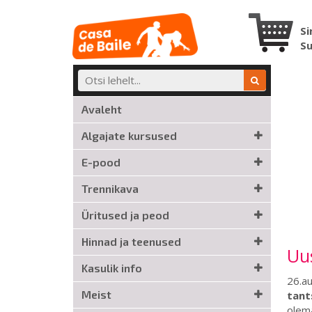
Si
S
Avaleht
Algajate kursused
E-pood
Trennikava
Üritused ja peod
Hinnad ja teenused
Uus
Kasulik info
26.au
Meist
tant
olem