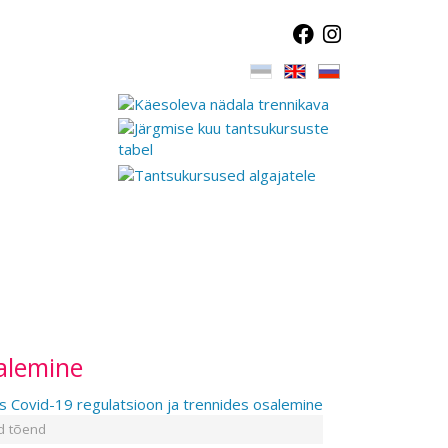
alemine
d tõend