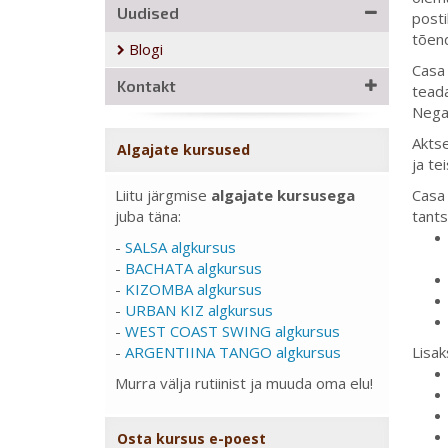
Uudised
posti
tõend
Blogi
Casa 
Kontakt
teada
Negat
Aktse
Algajate kursused
ja te
Liitu järgmise
algajate kursusega
Casa 
juba täna:
tants
-
SALSA algkursus
-
BACHATA algkursus
-
KIZOMBA algkursus
-
URBAN KIZ algkursus
-
WEST COAST SWING algkursus
-
ARGENTIINA TANGO algkursus
Lisak
Murra välja rutiinist ja muuda oma elu!
Osta kursus e-poest