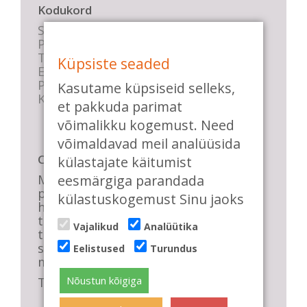
Kodukord
Stuudio sisekord
Privaatsustingimused
Tasemete kirjeldused
Küpsiste seaded
E-poe tingimused
Parkimise info
Kasutame küpsiseid selleks,
KKK
et pakkuda parimat
võimalikku kogemust. Need
võimaldavad meil analüüsida
Casa de Baile
külastajate käitumist
eesmärgiga parandada
Me pühendume lõbusale olemisele,
positiivsele seltskonnale ja
külastuskogemust Sinu jaoks
huvitavatele ning kasulikele
tantsudele. Kui mõnes meie
Vajalikud
Analüütika
talveõhtuses trennis tuled kustutada,
siis vaatab vastu säravate silmade
Eelistused
Turundus
meri, mis näitab, et oleme õigel teel!
Nõustun kõigiga
Tule ka sina meie sekka.