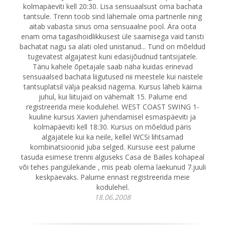
kolmapäeviti kell 20:30. Lisa sensuaalsust oma bachata
tantsule. Trenn toob sind lähemale oma partnerile ning
aitab vabasta sinus oma sensuaalne pool. Ära oota
enam oma tagasihoidlikkusest üle saamisega vaid tansti
bachatat nagu sa alati oled unistanud... Tund on mõeldud
tugevatest algajatest kuni edasijõudnud tantsijatele.
Tänu kahele õpetajale saab näha kuidas erinevad
sensuaalsed bachata liigutused nii meestele kui naistele
tantsuplatsil välja peaksid nägema. Kursus läheb käima
juhul, kui liitujaid on vähemalt 15. Palume end
registreerida meie kodulehel. WEST COAST SWING 1-
kuuline kursus Xavieri juhendamisel esmaspäeviti ja
kolmapäeviti kell 18:30. Kursus on mõeldud päris
algajatele kui ka neile, kellel WCSi lihtsamad
kombinatsioonid juba selged. Kursuse eest palume
tasuda esimese trenni alguseks Casa de Bailes kohapeal
või tehes pangülekande , mis peab olema laekunud 7.juuli
keskpäevaks. Palume ennast registreerida meie
kodulehel.
18.06.2008