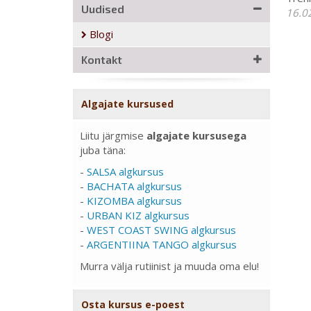
Uudised
16.0
Blogi
Kontakt
Algajate kursused
Liitu järgmise
algajate kursusega
juba täna:
-
SALSA algkursus
-
BACHATA algkursus
-
KIZOMBA algkursus
-
URBAN KIZ algkursus
-
WEST COAST SWING algkursus
-
ARGENTIINA TANGO algkursus
Murra välja rutiinist ja muuda oma elu!
Osta kursus e-poest