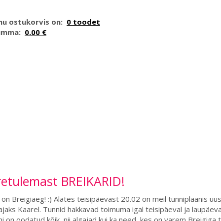
nu ostukorvis on:
0 toodet
umma:
0.00 €
retulemast BREIKARID!
on Breigiaeg! :) Alates teisipäevast 20.02 on meil tunniplaanis uu
jaks Kaarel. Tunnid hakkavad toimuma igal teisipäeval ja laupäeval
i on oodatud kõik, nii algajad kui ka need, kes on varem Breigiga 