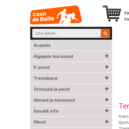
Si
S
Avaleht
Algajate kursused
E-pood
Trennikava
Üritused ja peod
Hinnad ja teenused
Te
Kasulik info
Käes 
Meist
õpeta
Trenn