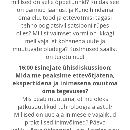
millised on selle õppetunnid? Kuidas see
on pannud Jaanust ja Kene hindama
oma elu, tööd ja ettevõtmisi tagasi
tehnoloogiatsivilisatsiooni rüpes
olles? Millist vaimset vormi on ikkagi
meil vaja, et kohaneda uute ja
muutuvate oludega? Küsimused saalist
on teretulnud!
16:00 Esinejate ühisdiskussioon:
Mida me peaksime ettevõtjatena,
ekspertidena ja inimesena muutma
oma tegevuses?
Mis peab muutuma, et me oleks
jätkusuutlikud tehnoloogia ajastul?
Millised on uue aja inimesele vajalikud
praktilised inimvõimed? Päeva