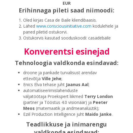
EUR
Erihinnaga pileti saad niimoodi:
Oled kirjas Casa de Baile kliendibaasis.
Lähed
www.consciousinitiative.com
kodulehele ja
paned piletid ostukorvi.
Ostukorvis kasutad sooduskoodi: casadebaile
Konverentsi esinejad
Tehnoloogia valdkonda esindavad:
droone ja pankade turvalisust arendav
ettevõtja
Ville Jehe
;
Enics Elva tehase juht
Jaanus Aal
;
automatiseerimislahenduste
väljatöötaja Proekspert liikmed
Terry London
(partner ja Tööstus 4.0 visionäär) ja
Peeter
Meos
(matemaatik ja andmeanalüütik);
Eziil Production Intelligence juht
Maido Janke
.
Teadlikkuse ja inimarengu
valdkonda esindavad: