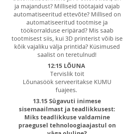
ja majandust? Milliseid töötajaid vajab
automatiseeritud ettevõte? Millised on
automatiseeritud tootmise ja
töökorralduse eripärad? Mis saab
tootmisest siis, kui 3D printerist võib ise
kõik vajaliku välja printida? Küsimused
saalist on teretulnud!
12:15 LÕUNA
Tervislik toit
Lõunasöök serveeritakse KUMU
fuajees.
13.15 Sügavuti inimese
sisemaailmast ja teadlikkusest:
Miks teadlikkuse valdamine
praegusel tehnoloogiaajastul on
väga oluline?