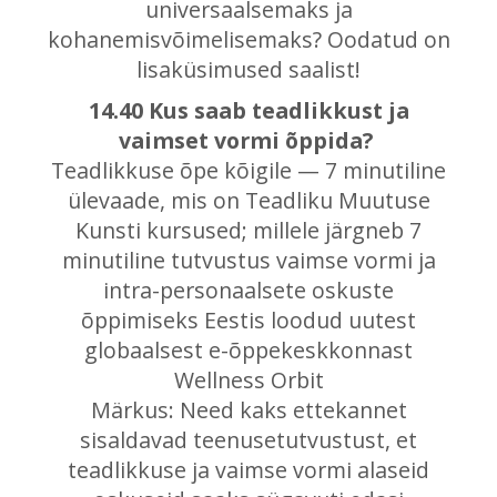
universaalsemaks ja
kohanemisvõimelisemaks? Oodatud on
lisaküsimused saalist!
14.40 Kus saab teadlikkust ja
vaimset vormi õppida?
Teadlikkuse õpe kõigile — 7 minutiline
ülevaade, mis on Teadliku Muutuse
Kunsti kursused; millele järgneb 7
minutiline tutvustus vaimse vormi ja
intra-personaalsete oskuste
õppimiseks Eestis loodud uutest
globaalsest e-õppekeskkonnast
Wellness Orbit
Märkus: Need kaks ettekannet
sisaldavad teenusetutvustust, et
teadlikkuse ja vaimse vormi alaseid