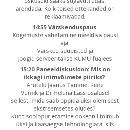
oskuseid saaks sügavuti edasi
arendada. Kõik teised ettekanded on
reklaamivabad.
14:55 Värskenduspaus
Kogemuste vahetamine meeldiva pausi
ajal
Värsked suupisted ja
joogid serveeritakse KUMU fuajees
15:20 Paneeldiskusioon: Mis on
ikkagi inimvõimete piiriks?
Arutelu Jaanus Tamme, Kene
Vernik ja Dr Helena Lass osalusel
sellest, mida saab õppida üksi olemisest
ekstreemsetes oludes?
Kuna soolopurjetamine ookeanil toimub
üksi ja kaasaegse tehnoloogiata, siis