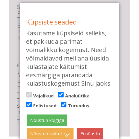
Stuudio sisekord
Privaatsustingimused
Tasemete kirjeldused
Küpsiste seaded
E-poe tingimused
Parkimise info
Kasutame küpsiseid selleks,
KKK
et pakkuda parimat
võimalikku kogemust. Need
võimaldavad meil analüüsida
Casa de Baile
külastajate käitumist
Me pühendume lõbusale olemisele,
eesmärgiga parandada
positiivsele seltskonnale ja
külastuskogemust Sinu jaoks
huvitavatele ning kasulikele
tantsudele. Kui mõnes meie
Vajalikud
Analüütika
talveõhtuses trennis tuled kustutada,
siis vaatab vastu säravate silmade
Eelistused
Turundus
meri, mis näitab, et oleme õigel teel!
Nõustun kõigiga
Tule ka sina meie sekka.
Nõustun valitutega
Ei nõustu