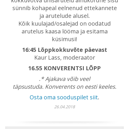
kokkuvõtva ühisarutelu ainukordne sisu
sünnib kohapeal eelnenud ettekannete
ja arutelude alusel.
Kõik kuulajad/osalejad on oodatud
arutelus kaasa lööma ja esitama
küsimusi!
16:45 Lõppkokkuvõte päevast
Kaur Lass, moderaator
16.55 KONVERENTSI LÕPP
.
* Ajakava võib veel
täpsustuda. Konverents on eesti keeles.
Osta oma sooduspilet siit
.
26.04.2018