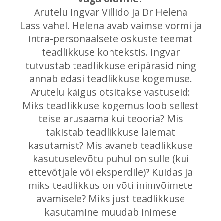
Arutelu Ingvar Villido ja Dr Helena
Lass vahel. Helena avab vaimse vormi ja
intra-personaalsete oskuste teemat
teadlikkuse kontekstis. Ingvar
tutvustab teadlikkuse eripärasid ning
annab edasi teadlikkuse kogemuse.
Arutelu käigus otsitakse vastuseid:
Miks teadlikkuse kogemus loob sellest
teise arusaama kui teooria? Mis
takistab teadlikkuse laiemat
kasutamist? Mis avaneb teadlikkuse
kasutuselevõtu puhul on sulle (kui
ettevõtjale või eksperdile)? Kuidas ja
miks teadlikkus on võti inimvõimete
avamisele? Miks just teadlikkuse
kasutamine muudab inimese