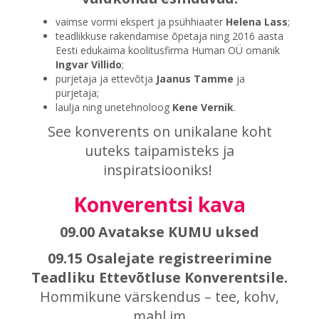
vaimse vormi ekspert ja psühhiaater
Helena Lass
;
teadlikkuse rakendamise õpetaja ning 2016 aasta
Eesti edukaima koolitusfirma Human OÜ omanik
Ingvar Villido
;
purjetaja ja ettevõtja
Jaanus Tamme
ja
purjetaja;
laulja ning unetehnoloog
Kene Vernik
.
See konverents on unikalane koht
uuteks taipamisteks ja
inspiratsiooniks!
Konverentsi kava
09.00 Avatakse KUMU uksed
09.15 Osalejate registreerimine
Teadliku Ettevõtluse Konverentsile.
Hommikune värskendus – tee, kohv,
mahl jm