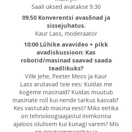
Saali uksed avatakse 9.30
09.50 Konverentsi avasõnad ja
sissejuhatus.
Kaur Lass, moderaator
10:00 Lühike avavideo + pikk
avadiskussioon: Kas
robotid/masinad saavad saada
teadlikuks?
Ville Jehe, Peeter Meos ja Kaur
Lass arutavad teie ees: Kuidas me
kogeme masinaid? Kuidas muutub
masinate roll kui nende tarkus kasvab?
Kes vastutab masina eest? Miks eetika
on tehnoloogiaajastul inimkonna
ajaloos olulisem kui kunagi varem? Mis
on programmeeritav ja