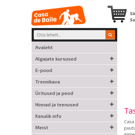
Si
S
Avaleht
Algajate kursused
E-pood
Trennikava
Üritused ja peod
Hinnad ja teenused
Tas
Kasulik info
Casa 
Meist
puutu
inime