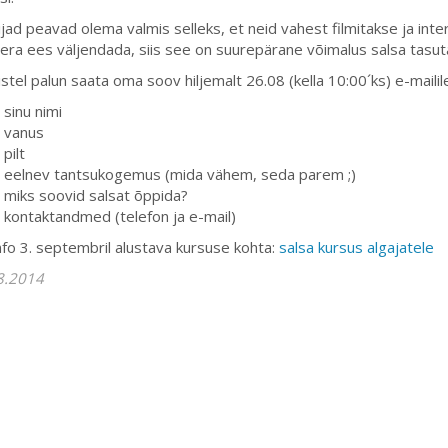
jad peavad olema valmis selleks, et neid vahest filmitakse ja int
ra ees väljendada, siis see on suurepärane võimalus salsa tasut
istel palun saata oma soov hiljemalt 26.08 (kella 10:00´ks) e-maili
sinu nimi
vanus
pilt
eelnev tantsukogemus (mida vähem, seda parem ;)
miks soovid salsat õppida?
kontaktandmed (telefon ja e-mail)
nfo 3. septembril alustava kursuse kohta:
salsa kursus algajatele
8.2014