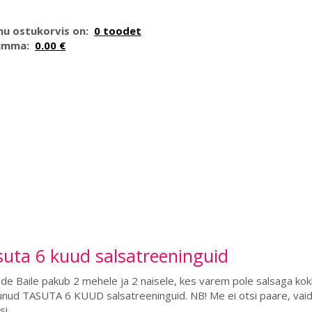
nu ostukorvis on:
0 toodet
umma:
0.00 €
uta 6 kuud salsatreeninguid
de Baile pakub 2 mehele ja 2 naisele, kes varem pole salsaga kok
nud TASUTA 6 KUUD salsatreeninguid. NB! Me ei otsi paare, vaid 
si.