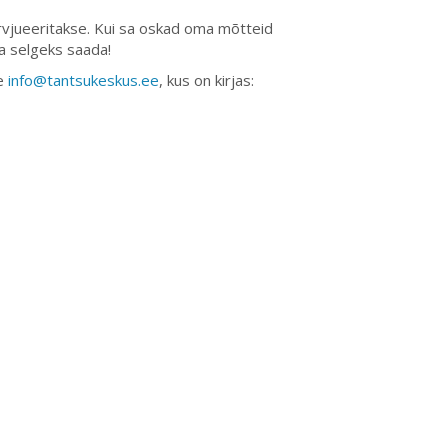
ervjueeritakse. Kui sa oskad oma mõtteid
a selgeks saada!
le
info@tantsukeskus.ee
, kus on kirjas: