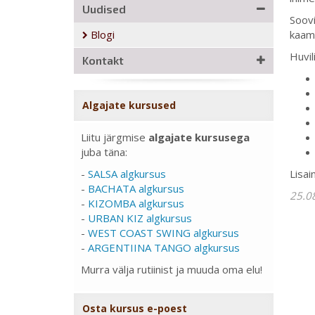
Uudised
Soovi
Blogi
kaame
Huvil
Kontakt
Algajate kursused
Liitu järgmise
algajate kursusega
juba täna:
-
SALSA algkursus
Lisai
-
BACHATA algkursus
25.0
-
KIZOMBA algkursus
-
URBAN KIZ algkursus
-
WEST COAST SWING algkursus
-
ARGENTIINA TANGO algkursus
Murra välja rutiinist ja muuda oma elu!
Osta kursus e-poest