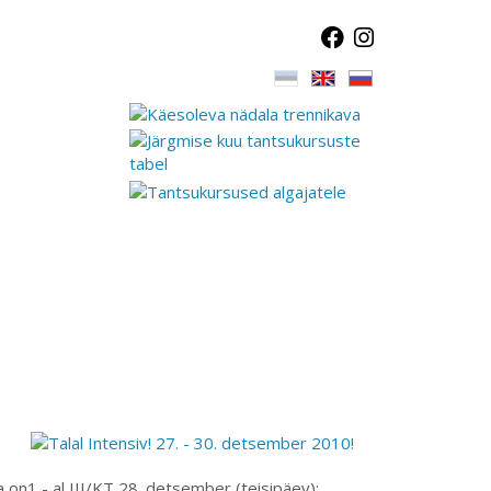
a on1 - al III/KT 28. detsember (teisipäev):