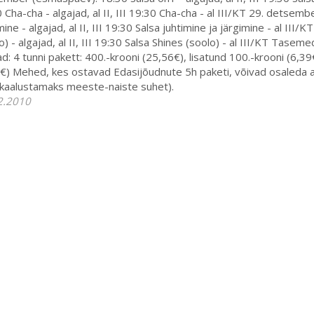
 Cha-cha - algajad, al II, III 19:30 Cha-cha - al III/KT 29. detsemb
mine - algajad, al II, III 19:30 Salsa juhtimine ja järgimine - al II
o) - algajad, al II, III 19:30 Salsa Shines (soolo) - al III/KT Tasemed: 
d: 4 tunni pakett: 400.-krooni (25,56€), lisatund 100.-krooni (6,39
€) Mehed, kes ostavad Edasijõudnute 5h paketi, võivad osaleda al 
kaalustamaks meeste-naiste suhet).
2.2010