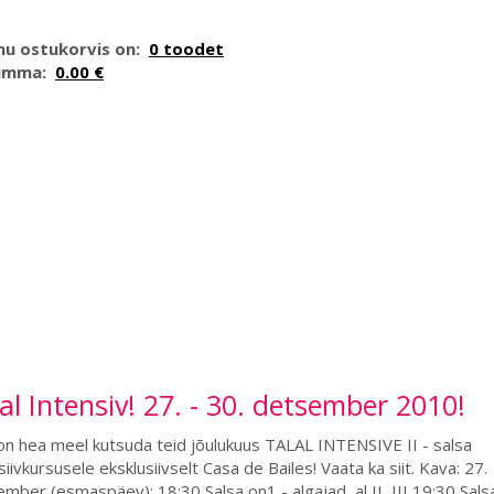
nu ostukorvis on:
0 toodet
umma:
0.00 €
al Intensiv! 27. - 30. detsember 2010!
on hea meel kutsuda teid jõulukuus TALAL INTENSIVE II - salsa
siivkursusele eksklusiivselt Casa de Bailes! Vaata ka siit. Kava: 27.
mber (esmaspäev): 18:30 Salsa on1 - algajad, al II, III 19:30 Sals