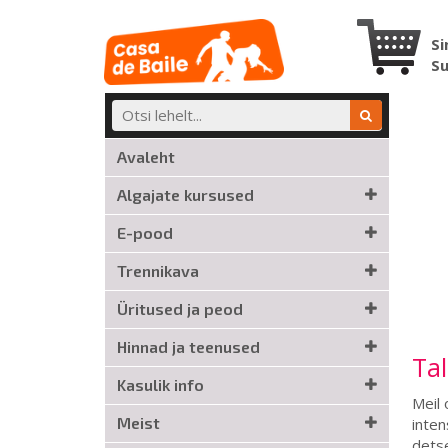
Si
S
Avaleht
Algajate kursused
E-pood
Trennikava
Üritused ja peod
Hinnad ja teenused
Tal
Kasulik info
Meil 
Meist
inten
detse