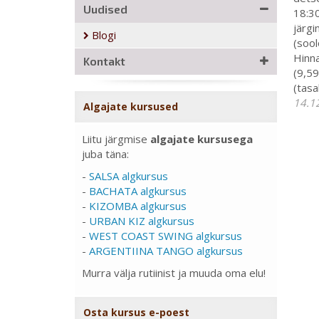
Uudised
18:30
järgi
Blogi
(sool
Hinna
Kontakt
(9,59
(tasa
14.1
Algajate kursused
Liitu järgmise
algajate kursusega
juba täna:
-
SALSA algkursus
-
BACHATA algkursus
-
KIZOMBA algkursus
-
URBAN KIZ algkursus
-
WEST COAST SWING algkursus
-
ARGENTIINA TANGO algkursus
Murra välja rutiinist ja muuda oma elu!
Osta kursus e-poest