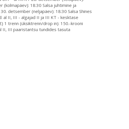
er (kolmapäev): 18:30 Salsa juhtimine ja
I/KT 30. detsember (neljapäev): 18:30 Salsa Shines
al II, III - algajad II ja III KT - kesktase
€) 1 trenn (üksiktrenn/drop in): 150.-krooni
II, III paaristantsu tundides tasuta