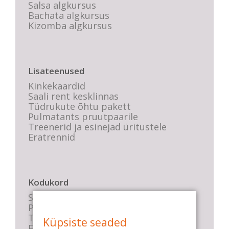
Salsa algkursus
Bachata algkursus
Kizomba algkursus
Lisateenused
Kinkekaardid
Saali rent kesklinnas
Tüdrukute õhtu pakett
Pulmatants pruutpaarile
Treenerid ja esinejad üritustele
Eratrennid
Kodukord
Stuudio sisekord
Privaatsustingimused
Tasemete kirjeldused
Küpsiste seaded
E-poe tingimused