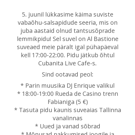
5. juunil lükkasime käima suviste
vabaõhu-salsapidude seeria, mis on
juba aastaid olnud tantsusõprade
lemmikpidu! Sel suvel on Al Bastione
suveaed meie päralt igal pühapäeval
kell 17:00-22:00. Pidu jätkub õhtul
Cubanita Live Cafe-s.
Sind ootavad peol:
* Parin muusika DJ Enrique valikul
* 18:00-19:00 Rueda de Casino trenn
Fabianiga (5 €)
* Tasuta pidu kaunis suveaias Tallinna
vanalinnas
* Uued ja vanad sõbrad
* Mõnusad pakkumised joogile ja