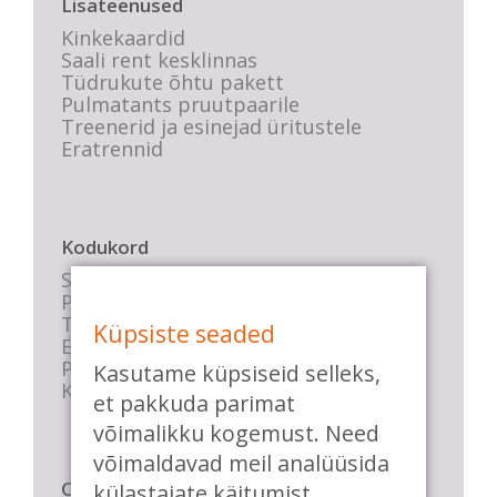
Lisateenused
Kinkekaardid
Saali rent kesklinnas
Tüdrukute õhtu pakett
Pulmatants pruutpaarile
Treenerid ja esinejad üritustele
Eratrennid
Kodukord
Stuudio sisekord
Privaatsustingimused
Tasemete kirjeldused
Küpsiste seaded
E-poe tingimused
Parkimise info
Kasutame küpsiseid selleks,
KKK
et pakkuda parimat
võimalikku kogemust. Need
võimaldavad meil analüüsida
Casa de Baile
külastajate käitumist