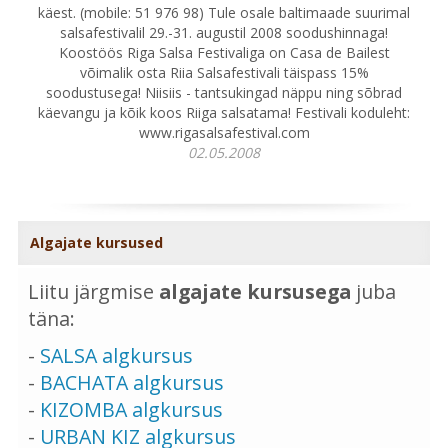
käest. (mobile: 51 976 98) Tule osale baltimaade suurimal
salsafestivalil 29.-31. augustil 2008 soodushinnaga!
Koostöös Riga Salsa Festivaliga on Casa de Bailest
võimalik osta Riia Salsafestivali täispass 15%
soodustusega! Niisiis - tantsukingad näppu ning sõbrad
käevangu ja kõik koos Riiga salsatama! Festivali koduleht:
www.rigasalsafestival.com
02.05.2008
Algajate kursused
Liitu järgmise
algajate kursusega
juba
täna:
-
SALSA algkursus
-
BACHATA algkursus
-
KIZOMBA algkursus
-
URBAN KIZ algkursus