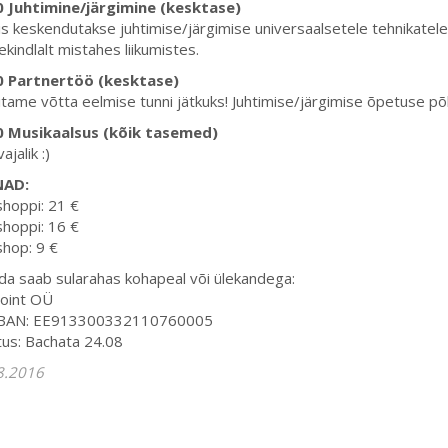
0 Juhtimine/järgimine (kesktase)
s keskendutakse juhtimise/järgimise universaalsetele tehnikatel
kindlalt mistahes liikumistes.
0 Partnertöö (kesktase)
tame võtta eelmise tunni jätkuks! Juhtimise/järgimise õpetuse põ
0 Musikaalsus (kõik tasemed)
vajalik :)
NAD:
hoppi: 21 €
hoppi: 16 €
hop: 9 €
a saab sularahas kohapeal või ülekandega:
oint OÜ
IBAN: EE913300332110760005
tus: Bachata 24.08
8.2016