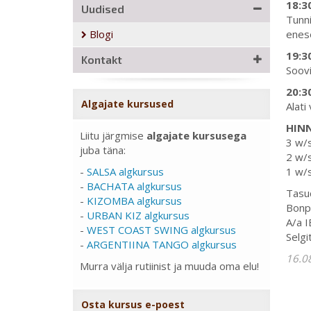
18:3
Uudised
Tunni
Blogi
enese
19:3
Kontakt
Soovi
20:3
Algajate kursused
Alati 
HIN
Liitu järgmise
algajate kursusega
3 w/s
juba täna:
2 w/s
-
SALSA algkursus
1 w/s
-
BACHATA algkursus
Tasud
-
KIZOMBA algkursus
Bonp
-
URBAN KIZ algkursus
A/a 
-
WEST COAST SWING algkursus
Selgi
-
ARGENTIINA TANGO algkursus
16.0
Murra välja rutiinist ja muuda oma elu!
Osta kursus e-poest