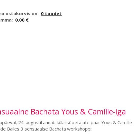
nu ostukorvis on:
0 toodet
umma:
0.00 €
nsuaalne Bachata Yous & Camille-iga
päeval, 24. augustil annab külalisõpetajate paar Yous & Camille
de Bailes 3 sensuaalse Bachata workshoppi: