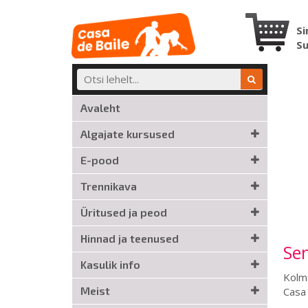
Si
S
Avaleht
Algajate kursused
E-pood
Trennikava
Üritused ja peod
Hinnad ja teenused
Se
Kasulik info
Kolma
Meist
Casa 