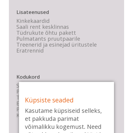
Lisateenused
Kinkekaardid
Saali rent kesklinnas
Tüdrukute õhtu pakett
Pulmatants pruutpaarile
Treenerid ja esinejad üritustele
Eratrennid
Kodukord
Stuudio sisekord
Privaatsustingimused
Tasemete kirjeldused
Küpsiste seaded
E-poe tingimused
Parkimise info
Kasutame küpsiseid selleks,
KKK
et pakkuda parimat
võimalikku kogemust. Need