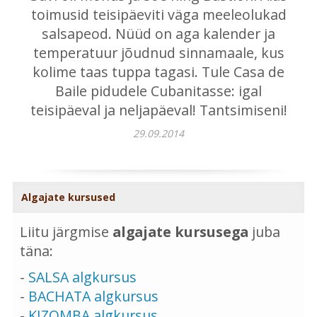
toimusid teisipäeviti väga meeleolukad
salsapeod. Nüüd on aga kalender ja
temperatuur jõudnud sinnamaale, kus
kolime taas tuppa tagasi. Tule Casa de
Baile pidudele Cubanitasse: igal
teisipäeval ja neljapäeval! Tantsimiseni!
29.09.2014
Algajate kursused
Liitu järgmise
algajate kursusega
juba
täna:
-
SALSA algkursus
-
BACHATA algkursus
-
KIZOMBA algkursus