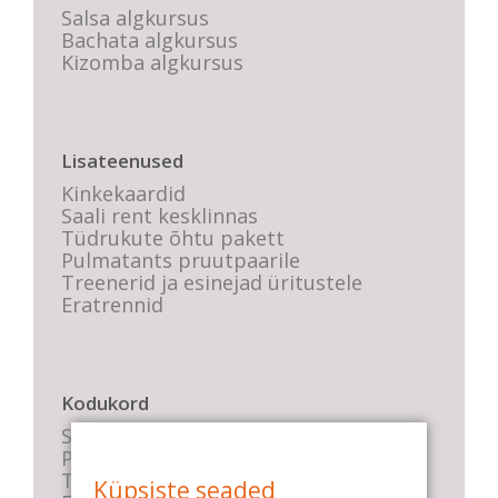
Salsa algkursus
Bachata algkursus
Kizomba algkursus
Lisateenused
Kinkekaardid
Saali rent kesklinnas
Tüdrukute õhtu pakett
Pulmatants pruutpaarile
Treenerid ja esinejad üritustele
Eratrennid
Kodukord
Stuudio sisekord
Privaatsustingimused
Tasemete kirjeldused
Küpsiste seaded