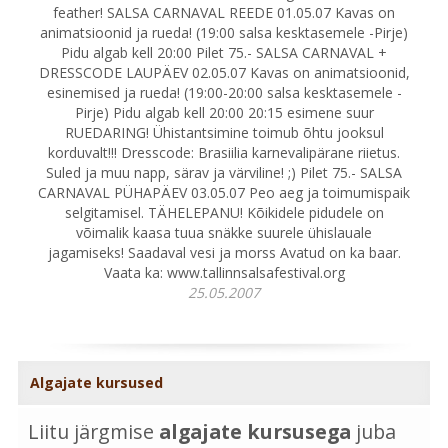
feather! SALSA CARNAVAL REEDE 01.05.07 Kavas on
animatsioonid ja rueda! (19:00 salsa kesktasemele -Pirje)
Pidu algab kell 20:00 Pilet 75.- SALSA CARNAVAL +
DRESSCODE LAUPÄEV 02.05.07 Kavas on animatsioonid,
esinemised ja rueda! (19:00-20:00 salsa kesktasemele -
Pirje) Pidu algab kell 20:00 20:15 esimene suur
RUEDARING! Ühistantsimine toimub õhtu jooksul
korduvalt!!! Dresscode: Brasiilia karnevalipärane riietus.
Suled ja muu napp, särav ja värviline! ;) Pilet 75.- SALSA
CARNAVAL PÜHAPÄEV 03.05.07 Peo aeg ja toimumispaik
selgitamisel. TÄHELEPANU! Kõikidele pidudele on
võimalik kaasa tuua snäkke suurele ühislauale
jagamiseks! Saadaval vesi ja morss Avatud on ka baar.
Vaata ka: www.tallinnsalsafestival.org
25.05.2007
Algajate kursused
Liitu järgmise
algajate kursusega
juba