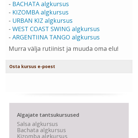
-
BACHATA algkursus
-
KIZOMBA algkursus
-
URBAN KIZ algkursus
-
WEST COAST SWING algkursus
-
ARGENTIINA TANGO algkursus
Murra välja rutiinist ja muuda oma elu!
Osta kursus e-poest
Algajate tantsukursused
Salsa algkursus
Bachata algkursus
Kizomba algkursus