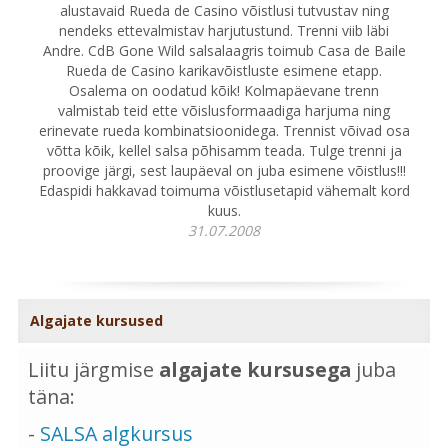
alustavaid Rueda de Casino võistlusi tutvustav ning
nendeks ettevalmistav harjutustund. Trenni viib läbi
Andre. CdB Gone Wild salsalaagris toimub Casa de Baile
Rueda de Casino karikavõistluste esimene etapp.
Osalema on oodatud kõik! Kolmapäevane trenn
valmistab teid ette võislusformaadiga harjuma ning
erinevate rueda kombinatsioonidega. Trennist võivad osa
võtta kõik, kellel salsa põhisamm teada. Tulge trenni ja
proovige järgi, sest laupäeval on juba esimene võistlus!!!
Edaspidi hakkavad toimuma võistlusetapid vähemalt kord
kuus.
31.07.2008
Algajate kursused
Liitu järgmise
algajate kursusega
juba
täna:
-
SALSA algkursus