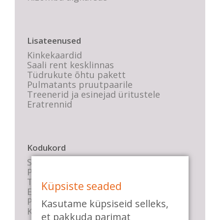
Lisateenused
Kinkekaardid
Saali rent kesklinnas
Tüdrukute õhtu pakett
Pulmatants pruutpaarile
Treenerid ja esinejad üritustele
Eratrennid
Kodukord
Stuudio sisekord
Privaatsustingimused
Tasemete kirjeldused
Küpsiste seaded
E-poe tingimused
Parkimise info
Kasutame küpsiseid selleks,
KKK
et pakkuda parimat