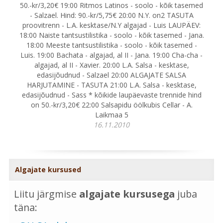
50.-kr/3,20€ 19:00 Ritmos Latinos - soolo - kõik tasemed
- Salzael. Hind: 90.-kr/5,75€ 20:00 N.Y. on2 TASUTA
proovitrenn - L.A. kesktase/N.Y algajad - Luis LAUPÄEV:
18:00 Naiste tantsustilistika - soolo - kõik tasemed - Jana.
18:00 Meeste tantsustilistika - soolo - kõik tasemed -
Luis. 19:00 Bachata - algajad, al II - Jana. 19:00 Cha-cha -
algajad, al II - Xavier. 20:00 L.A. Salsa - kesktase,
edasijõudnud - Salzael 20:00 ALGAJATE SALSA
HARJUTAMINE - TASUTA 21:00 L.A. Salsa - kesktase,
edasijõudnud - Sass * kõikide laupäevaste trennide hind
on 50.-kr/3,20€ 22:00 Salsapidu öölkubis Cellar - A.
Laikmaa 5
16.11.2010
Algajate kursused
Liitu järgmise
algajate kursusega
juba
täna: