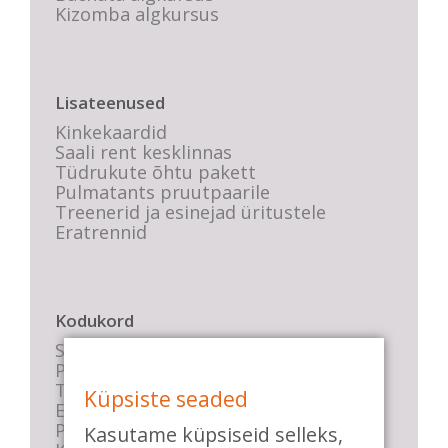
Kizomba algkursus
Lisateenused
Kinkekaardid
Saali rent kesklinnas
Tüdrukute õhtu pakett
Pulmatants pruutpaarile
Treenerid ja esinejad üritustele
Eratrennid
Kodukord
Stuudio sisekord
Privaatsustingimused
Tasemete kirjeldused
Küpsiste seaded
E-poe tingimused
Parkimise info
Kasutame küpsiseid selleks,