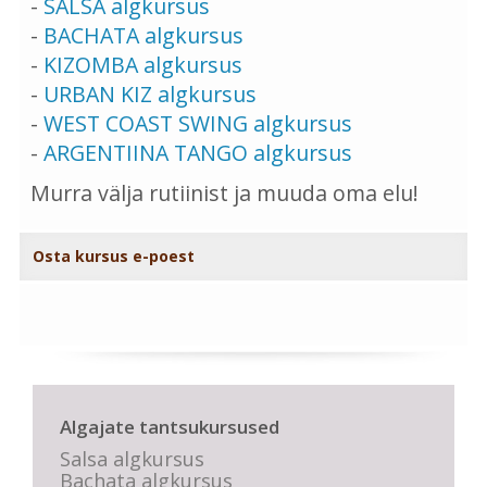
-
SALSA algkursus
-
BACHATA algkursus
-
KIZOMBA algkursus
-
URBAN KIZ algkursus
-
WEST COAST SWING algkursus
-
ARGENTIINA TANGO algkursus
Murra välja rutiinist ja muuda oma elu!
Osta kursus e-poest
Algajate tantsukursused
Salsa algkursus
Bachata algkursus